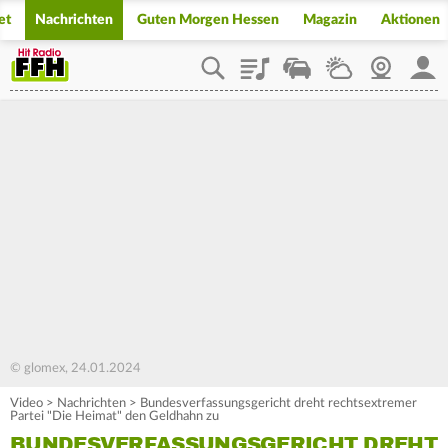
et
Nachrichten
Guten Morgen Hessen
Magazin
Aktionen
Playlist
Staupilot
Wetter
Webcam
Mein
© glomex, 24.01.2024
Video
>
Nachrichten
>
Bundesverfassungsgericht dreht rechtsextremer
Partei "Die Heimat" den Geldhahn zu
BUNDESVERFASSUNGSGERICHT DREHT