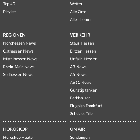
Top 40
Wetter
Playlist
Alle Orte
Alle Themen
REGIONEN
VERKEHR
Nordhessen News
Staus Hessen
Osthessen News
Blitzer Hessen
Mittelhessen News
Unfälle Hessen
Rhein-Main News
A3 News
Südhessen News
A5 News
A661 News
Günstig tanken
Parkhäuser
Flugplan Frankfurt
Schulausfälle
HOROSKOP
ON AIR
Horoskop Heute
Sendungen