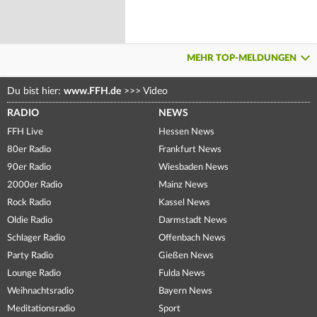
MEHR TOP-MELDUNGEN
Du bist hier:
www.FFH.de
>>>
Video
RADIO
NEWS
FFH Live
Hessen News
80er Radio
Frankfurt News
90er Radio
Wiesbaden News
2000er Radio
Mainz News
Rock Radio
Kassel News
Oldie Radio
Darmstadt News
Schlager Radio
Offenbach News
Party Radio
Gießen News
Lounge Radio
Fulda News
Weihnachtsradio
Bayern News
Meditationsradio
Sport