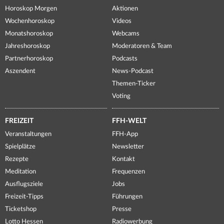
Horoskop Morgen
Aktionen
Wochenhoroskop
Videos
Monatshoroskop
Webcams
Jahreshoroskop
Moderatoren & Team
Partnerhoroskop
Podcasts
Aszendent
News-Podcast
Themen-Ticker
Voting
FREIZEIT
FFH-WELT
Veranstaltungen
FFH-App
Spielplätze
Newsletter
Rezepte
Kontakt
Meditation
Frequenzen
Ausflugsziele
Jobs
Freizeit-Tipps
Führungen
Ticketshop
Presse
Lotto Hessen
Radiowerbung