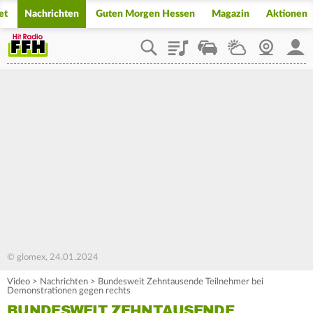
et
Nachrichten
Guten Morgen Hessen
Magazin
Aktionen
Playlist
Staupilot
Wetter
Webcam
Mein
© glomex, 24.01.2024
Video
>
Nachrichten
>
Bundesweit Zehntausende Teilnehmer bei
Demonstrationen gegen rechts
BUNDESWEIT ZEHNTAUSENDE