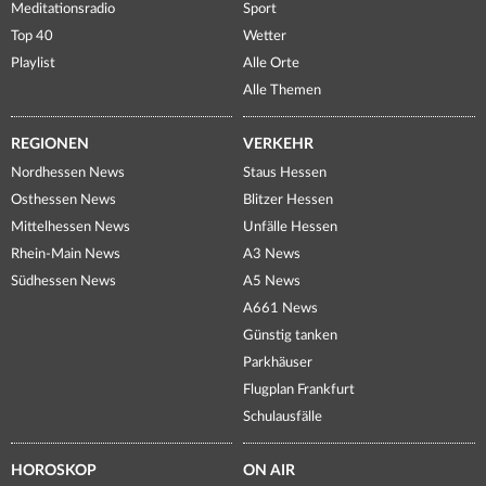
Meditationsradio
Sport
Top 40
Wetter
Playlist
Alle Orte
Alle Themen
REGIONEN
VERKEHR
Nordhessen News
Staus Hessen
Osthessen News
Blitzer Hessen
Mittelhessen News
Unfälle Hessen
Rhein-Main News
A3 News
Südhessen News
A5 News
A661 News
Günstig tanken
Parkhäuser
Flugplan Frankfurt
Schulausfälle
HOROSKOP
ON AIR