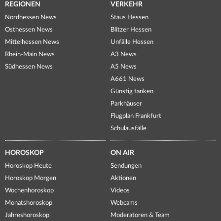
REGIONEN
VERKEHR
Nordhessen News
Staus Hessen
Osthessen News
Blitzer Hessen
Mittelhessen News
Unfälle Hessen
Rhein-Main News
A3 News
Südhessen News
A5 News
A661 News
Günstig tanken
Parkhäuser
Flugplan Frankfurt
Schulausfälle
HOROSKOP
ON AIR
Horoskop Heute
Sendungen
Horoskop Morgen
Aktionen
Wochenhoroskop
Videos
Monatshoroskop
Webcams
Jahreshoroskop
Moderatoren & Team