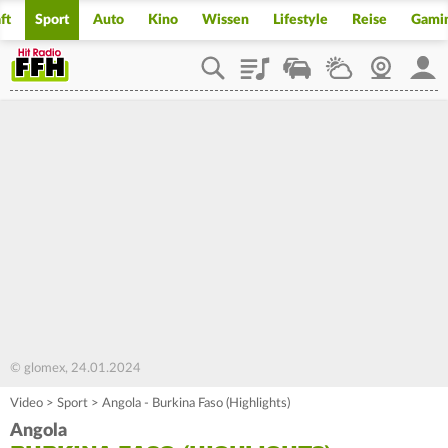
ft
Sport
Auto
Kino
Wissen
Lifestyle
Reise
Gami
Playlist
Staupilot
Wetter
Webcam
Mein
© glomex, 24.01.2024
Video
>
Sport
>
Angola - Burkina Faso (Highlights)
Angola