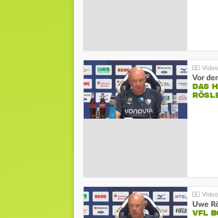
DAS 
RÖSL
VFL 