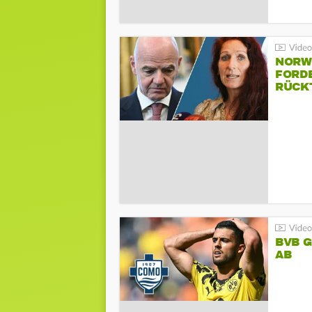
NORW
FORD
RÜCK
BVB 
AB