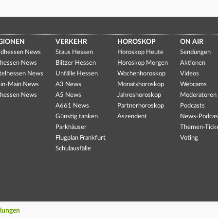
GIONEN
VERKEHR
HOROSKOP
ON AIR
dhessen News
Staus Hessen
Horoskop Heute
Sendungen
hessen News
Blitzer Hessen
Horoskop Morgen
Aktionen
telhessen News
Unfälle Hessen
Wochenhoroskop
Videos
in-Main News
A3 News
Monatshoroskop
Webcams
hessen News
A5 News
Jahreshoroskop
Moderatoren
A661 News
Partnerhoroskop
Podcasts
Günstig tanken
Aszendent
News-Podcas
Parkhäuser
Themen-Tick
Flugplan Frankfurt
Voting
Schulausfälle
llungen