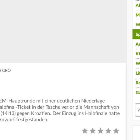
A
Mu
Wi
Sp
A
K
W
B CRO
Li
Re
G
EM-Hauptrunde mit einer deutlichen Niederlage
lbfinal-Ticket in der Tasche verlor die Mannschaft von
(14:13) gegen Kroatien. Der Einzug ins Halbfinale hatte
 Anwurf festgestanden.