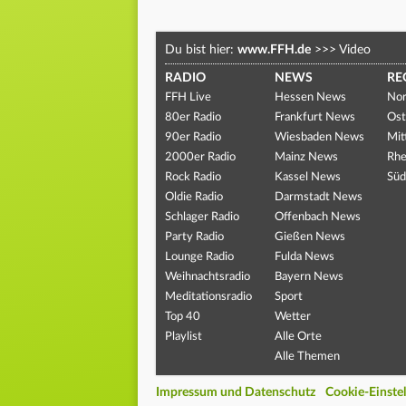
Du bist hier:
www.FFH.de
>>>
Video
RADIO
NEWS
RE
FFH Live
Hessen News
Nor
80er Radio
Frankfurt News
Ost
90er Radio
Wiesbaden News
Mit
2000er Radio
Mainz News
Rhe
Rock Radio
Kassel News
Süd
Oldie Radio
Darmstadt News
Schlager Radio
Offenbach News
Party Radio
Gießen News
Lounge Radio
Fulda News
Weihnachtsradio
Bayern News
Meditationsradio
Sport
Top 40
Wetter
Playlist
Alle Orte
Alle Themen
Impressum und Datenschutz
Cookie-Einste