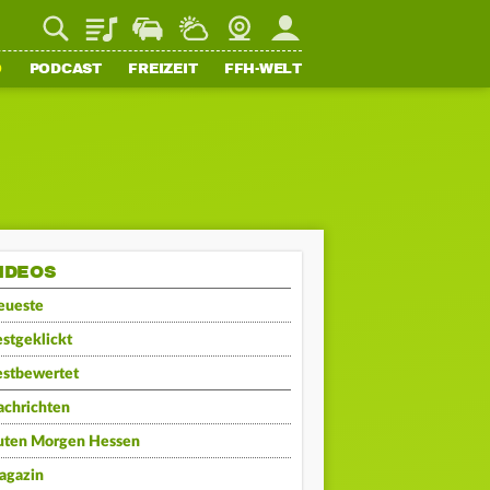
Playlist
Staupilot
Wetter
Webcam
Mein FFH
O
PODCAST
FREIZEIT
FFH-WELT
IDEOS
eueste
stgeklickt
estbewertet
achrichten
uten Morgen Hessen
agazin