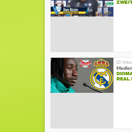
ZWEI
Medien
DIOM
REAL