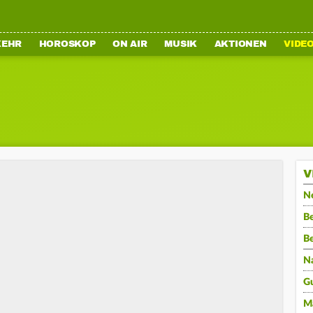
KEHR
HOROSKOP
ON AIR
MUSIK
AKTIONEN
VIDE
V
N
Be
B
N
G
M