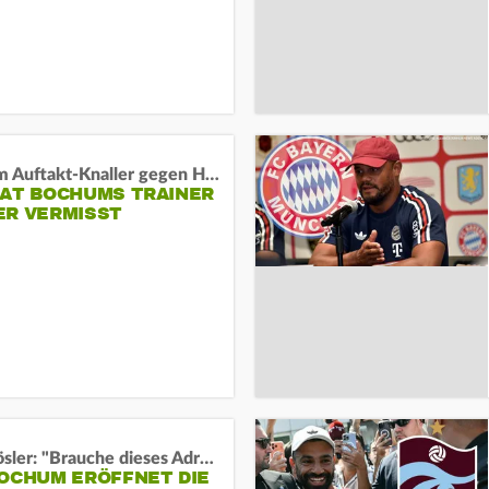
Vor dem Auftakt-Knaller gegen Hertha:
HAT BOCHUMS TRAINER
ER VERMISST
Uwe Rösler: "Brauche dieses Adrenalin"
BOCHUM ERÖFFNET DIE