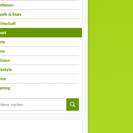
ktionen
sik & Stars
rtschaft
ort
uto
ino
issen
festyle
ise
aming