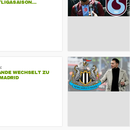
TLIGASAISON…
:
ANDE WECHSELT ZU
 MADRID