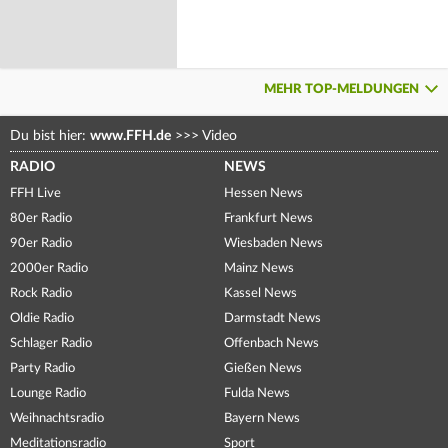
MEHR TOP-MELDUNGEN
Du bist hier:
www.FFH.de
>>>
Video
RADIO
NEWS
FFH Live
Hessen News
80er Radio
Frankfurt News
90er Radio
Wiesbaden News
2000er Radio
Mainz News
Rock Radio
Kassel News
Oldie Radio
Darmstadt News
Schlager Radio
Offenbach News
Party Radio
Gießen News
Lounge Radio
Fulda News
Weihnachtsradio
Bayern News
Meditationsradio
Sport