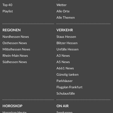
Top 40
Wetter
Playlist
Alle Orte
Alle Themen
REGIONEN
VERKEHR
Nordhessen News
Staus Hessen
Osthessen News
Blitzer Hessen
Mittelhessen News
Unfälle Hessen
Rhein-Main News
A3 News
Südhessen News
A5 News
A661 News
Günstig tanken
Parkhäuser
Flugplan Frankfurt
Schulausfälle
HOROSKOP
ON AIR
Horoskop Heute
Sendungen