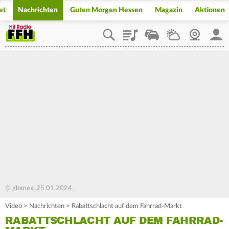
et
Nachrichten
Guten Morgen Hessen
Magazin
Aktionen
Playlist
Staupilot
Wetter
Webcam
Mein
© glomex, 25.01.2024
Video
>
Nachrichten
>
Rabattschlacht auf dem Fahrrad-Markt
RABATTSCHLACHT AUF DEM FAHRRAD-