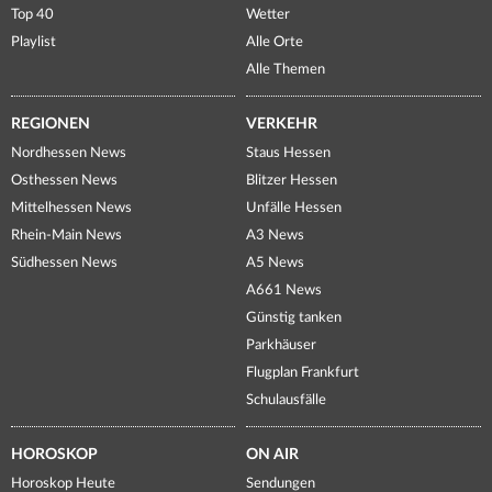
Top 40
Wetter
Playlist
Alle Orte
Alle Themen
REGIONEN
VERKEHR
Nordhessen News
Staus Hessen
Osthessen News
Blitzer Hessen
Mittelhessen News
Unfälle Hessen
Rhein-Main News
A3 News
Südhessen News
A5 News
A661 News
Günstig tanken
Parkhäuser
Flugplan Frankfurt
Schulausfälle
HOROSKOP
ON AIR
Horoskop Heute
Sendungen