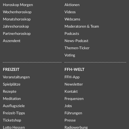
Horoskop Morgen
Aktionen
Wochenhoroskop
Videos
Monatshoroskop
Webcams
Jahreshoroskop
Moderatoren & Team
Partnerhoroskop
Podcasts
Aszendent
News-Podcast
Themen-Ticker
Voting
FREIZEIT
FFH-WELT
Veranstaltungen
FFH-App
Spielplätze
Newsletter
Rezepte
Kontakt
Meditation
Frequenzen
Ausflugsziele
Jobs
Freizeit-Tipps
Führungen
Ticketshop
Presse
Lotto Hessen
Radiowerbung