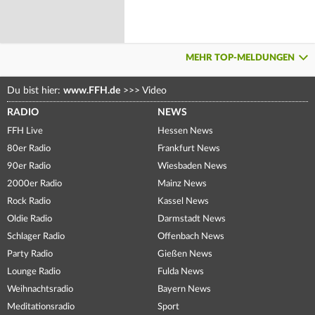
MEHR TOP-MELDUNGEN
Du bist hier:
www.FFH.de
>>>
Video
RADIO
NEWS
FFH Live
Hessen News
80er Radio
Frankfurt News
90er Radio
Wiesbaden News
2000er Radio
Mainz News
Rock Radio
Kassel News
Oldie Radio
Darmstadt News
Schlager Radio
Offenbach News
Party Radio
Gießen News
Lounge Radio
Fulda News
Weihnachtsradio
Bayern News
Meditationsradio
Sport