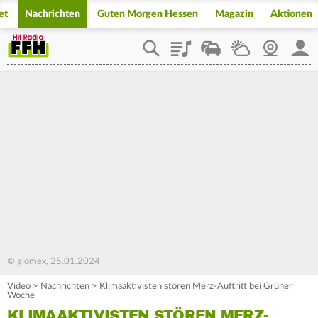
et
Nachrichten
Guten Morgen Hessen
Magazin
Aktionen
Playlist
Staupilot
Wetter
Webcam
Mein
© glomex, 25.01.2024
Video
>
Nachrichten
>
Klimaaktivisten stören Merz-Auftritt bei Grüner
Woche
KLIMAAKTIVISTEN STÖREN MERZ-