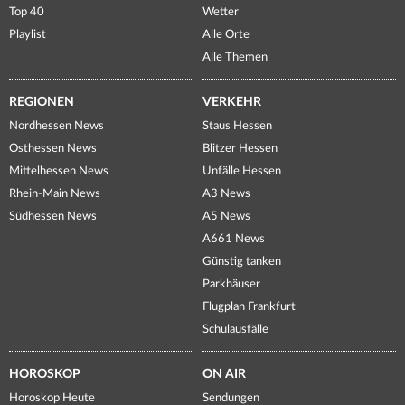
Top 40
Wetter
Playlist
Alle Orte
Alle Themen
REGIONEN
VERKEHR
Nordhessen News
Staus Hessen
Osthessen News
Blitzer Hessen
Mittelhessen News
Unfälle Hessen
Rhein-Main News
A3 News
Südhessen News
A5 News
A661 News
Günstig tanken
Parkhäuser
Flugplan Frankfurt
Schulausfälle
HOROSKOP
ON AIR
Horoskop Heute
Sendungen