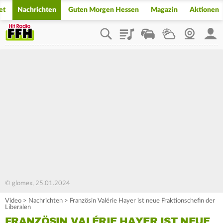
et
Nachrichten
Guten Morgen Hessen
Magazin
Aktionen
Playlist
Staupilot
Wetter
Webcam
Mein
© glomex, 25.01.2024
Video
>
Nachrichten
>
Französin Valérie Hayer ist neue Fraktionschefin der
Liberalen
FRANZÖSIN VALÉRIE HAYER IST NEUE