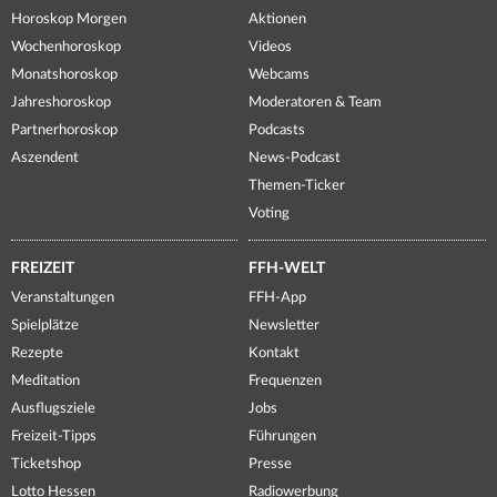
Horoskop Morgen
Aktionen
Wochenhoroskop
Videos
Monatshoroskop
Webcams
Jahreshoroskop
Moderatoren & Team
Partnerhoroskop
Podcasts
Aszendent
News-Podcast
Themen-Ticker
Voting
FREIZEIT
FFH-WELT
Veranstaltungen
FFH-App
Spielplätze
Newsletter
Rezepte
Kontakt
Meditation
Frequenzen
Ausflugsziele
Jobs
Freizeit-Tipps
Führungen
Ticketshop
Presse
Lotto Hessen
Radiowerbung