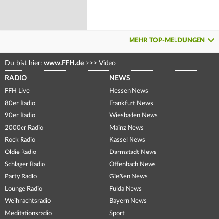
MEHR TOP-MELDUNGEN
Du bist hier:
www.FFH.de
>>>
Video
RADIO
NEWS
FFH Live
Hessen News
80er Radio
Frankfurt News
90er Radio
Wiesbaden News
2000er Radio
Mainz News
Rock Radio
Kassel News
Oldie Radio
Darmstadt News
Schlager Radio
Offenbach News
Party Radio
Gießen News
Lounge Radio
Fulda News
Weihnachtsradio
Bayern News
Meditationsradio
Sport