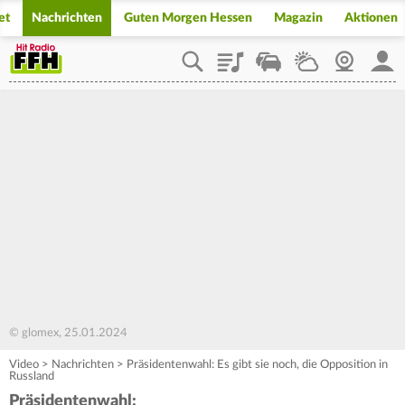
et
Nachrichten
Guten Morgen Hessen
Magazin
Aktionen
Playlist
Staupilot
Wetter
Webcam
Mein
© glomex, 25.01.2024
Video
>
Nachrichten
>
Präsidentenwahl: Es gibt sie noch, die Opposition in
Russland
Präsidentenwahl: