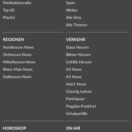
Meditationsradio
Sport
Top 40
Wetter
Playlist
Alle Orte
Alle Themen
REGIONEN
VERKEHR
Nordhessen News
Staus Hessen
Osthessen News
Blitzer Hessen
Mittelhessen News
Unfälle Hessen
Rhein-Main News
A3 News
Südhessen News
A5 News
A661 News
Günstig tanken
Parkhäuser
Flugplan Frankfurt
Schulausfälle
HOROSKOP
ON AIR