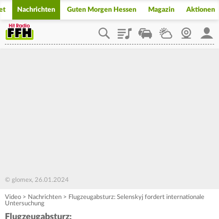
et
Nachrichten
Guten Morgen Hessen
Magazin
Aktionen
Playlist
Staupilot
Wetter
Webcam
Mein
© glomex, 26.01.2024
Video
>
Nachrichten
>
Flugzeugabsturz: Selenskyj fordert internationale
Untersuchung
Flugzeugabsturz: