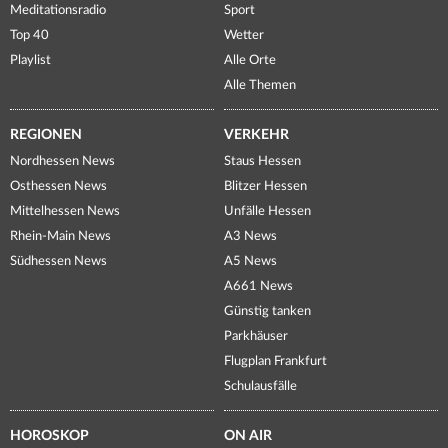
Meditationsradio
Sport
Top 40
Wetter
Playlist
Alle Orte
Alle Themen
REGIONEN
VERKEHR
Nordhessen News
Staus Hessen
Osthessen News
Blitzer Hessen
Mittelhessen News
Unfälle Hessen
Rhein-Main News
A3 News
Südhessen News
A5 News
A661 News
Günstig tanken
Parkhäuser
Flugplan Frankfurt
Schulausfälle
HOROSKOP
ON AIR