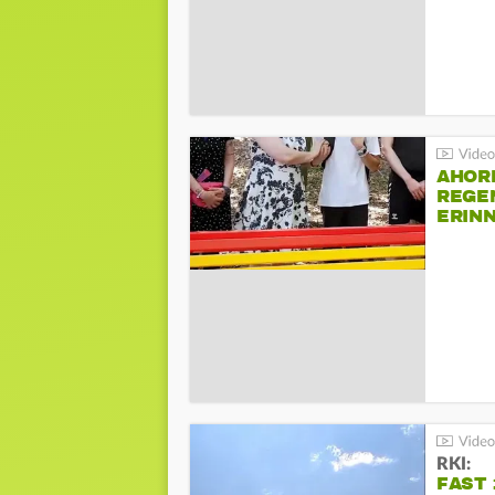
AHOR
REGE
ERIN
BEIM 
RKI:
FAST 