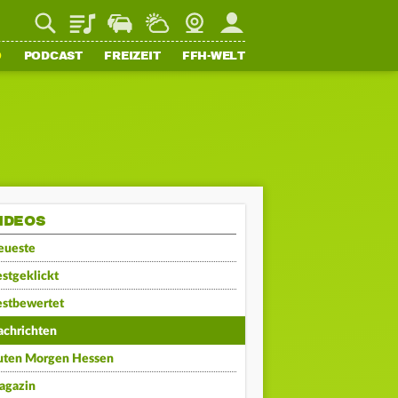
Playlist
Staupilot
Wetter
Webcam
Mein FFH
O
PODCAST
FREIZEIT
FFH-WELT
IDEOS
eueste
stgeklickt
estbewertet
achrichten
uten Morgen Hessen
agazin