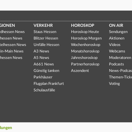
GIONEN
VERKEHR
HOROSKOP
ON AIR
dhessen News
Staus Hessen
Horoskop Heute
Sendungen
hessen News
Blitzer Hessen
Horoskop Morgen
Aktionen
telhessen News
Unfälle Hessen
Wochenhoroskop
Videos
in-Main News
A3 News
Monatshoroskop
Webcams
hessen News
A5 News
Jahreshoroskop
Moderatoren
A661 News
Partnerhoroskop
Podcasts
Günstig tanken
Aszendent
News-Podcas
Parkhäuser
Themen-Tick
Flugplan Frankfurt
Voting
Schulausfälle
llungen