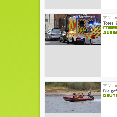
Totes 
FREM
AUSG
Die gef
DEUT