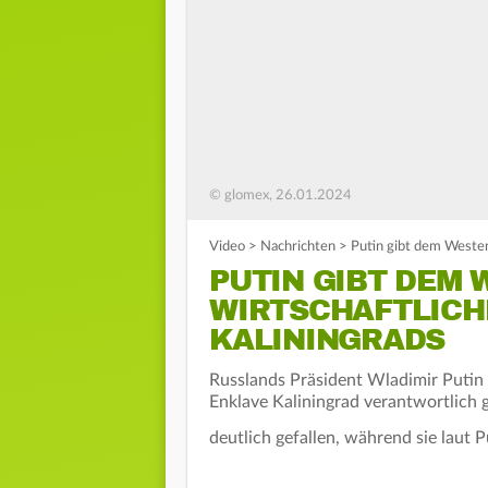
© glomex, 26.01.2024
Video
>
Nachrichten
>
Putin gibt dem Westen
PUTIN GIBT DEM 
WIRTSCHAFTLIC
KALININGRADS
Russlands Präsident Wladimir Putin 
Enklave Kaliningrad verantwortlich g
deutlich gefallen, während sie laut P