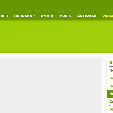
KEHR
HOROSKOP
ON AIR
MUSIK
AKTIONEN
VIDE
V
N
Be
B
N
G
M