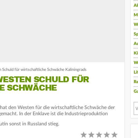
A
Mu
Wi
Sp
A
K
W
 Schuld für wirtschaftliche Schwäche Kaliningrads
Li
WESTEN SCHULD FÜR
Re
HE SCHWÄCHE
G
hat den Westen für die wirtschaftliche Schwäche der
emacht. In der Enklave ist die Industrieproduktion
utin sonst in Russland stieg.