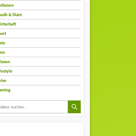
ktionen
sik & Stars
rtschaft
ort
uto
ino
issen
festyle
ise
aming