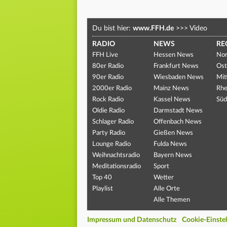
Du bist hier:
www.FFH.de
>>>
Video
RADIO
NEWS
RE
FFH Live
Hessen News
Nor
80er Radio
Frankfurt News
Ost
90er Radio
Wiesbaden News
Mit
2000er Radio
Mainz News
Rhe
Rock Radio
Kassel News
Süd
Oldie Radio
Darmstadt News
Schlager Radio
Offenbach News
Party Radio
Gießen News
Lounge Radio
Fulda News
Weihnachtsradio
Bayern News
Meditationsradio
Sport
Top 40
Wetter
Playlist
Alle Orte
Alle Themen
Impressum und Datenschutz
Cookie-Einste