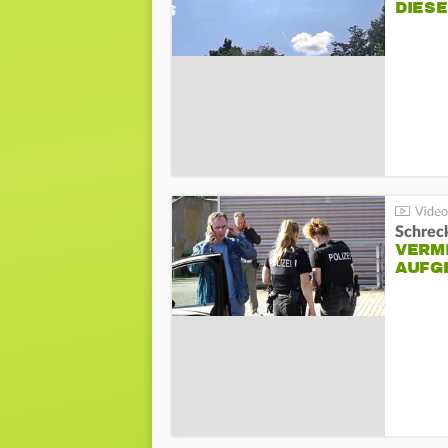
DIES
Schreck
VERM
AUFG