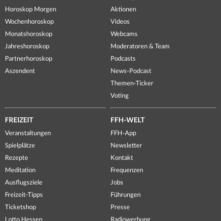
Horoskop Morgen
Aktionen
Wochenhoroskop
Videos
Monatshoroskop
Webcams
Jahreshoroskop
Moderatoren & Team
Partnerhoroskop
Podcasts
Aszendent
News-Podcast
Themen-Ticker
Voting
FREIZEIT
FFH-WELT
Veranstaltungen
FFH-App
Spielplätze
Newsletter
Rezepte
Kontakt
Meditation
Frequenzen
Ausflugsziele
Jobs
Freizeit-Tipps
Führungen
Ticketshop
Presse
Lotto Hessen
Radiowerbung