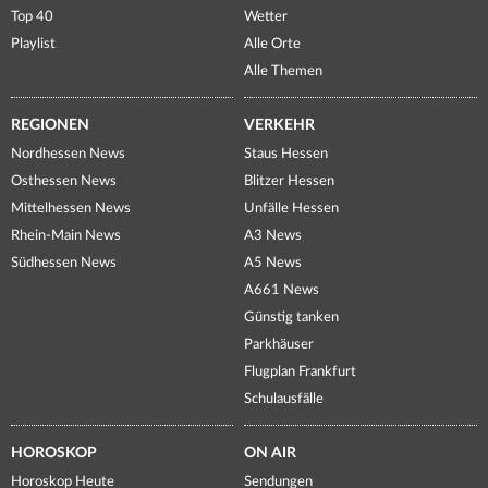
Top 40
Wetter
Playlist
Alle Orte
Alle Themen
REGIONEN
VERKEHR
Nordhessen News
Staus Hessen
Osthessen News
Blitzer Hessen
Mittelhessen News
Unfälle Hessen
Rhein-Main News
A3 News
Südhessen News
A5 News
A661 News
Günstig tanken
Parkhäuser
Flugplan Frankfurt
Schulausfälle
HOROSKOP
ON AIR
Horoskop Heute
Sendungen