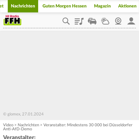
et
Nachrichten
Guten Morgen Hessen
Magazin
Aktionen
Playlist
Staupilot
Wetter
Webcam
Mein
© glomex, 27.01.2024
Video
>
Nachrichten
>
Veranstalter: Mindestens 30 000 bei Düsseldorfer
Anti-AfD-Demo
Veranstalter: