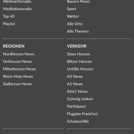
Weihnachtsradio
Bayern News
Meditationsradio
Sport
Top 40
Wetter
Playlist
Alle Orte
Alle Themen
REGIONEN
VERKEHR
Nordhessen News
Staus Hessen
Osthessen News
Blitzer Hessen
Mittelhessen News
Unfälle Hessen
Rhein-Main News
A3 News
Südhessen News
A5 News
A661 News
Günstig tanken
Parkhäuser
Flugplan Frankfurt
Schulausfälle