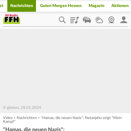
et
Nachrichten
Guten Morgen Hessen
Magazin
Aktionen
Playlist
Staupilot
Wetter
Webcam
Mein
© glomex, 28.01.2024
Video
>
Nachrichten
>
"Hamas, die neuen Nazis": Netanjahu zeigt "Mein
Kampf"
"Hamas, die neuen Nazis":