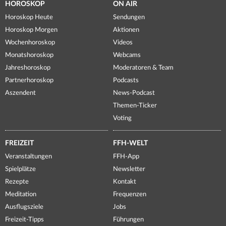
HOROSKOP
ON AIR
Horoskop Heute
Sendungen
Horoskop Morgen
Aktionen
Wochenhoroskop
Videos
Monatshoroskop
Webcams
Jahreshoroskop
Moderatoren & Team
Partnerhoroskop
Podcasts
Aszendent
News-Podcast
Themen-Ticker
Voting
FREIZEIT
FFH-WELT
Veranstaltungen
FFH-App
Spielplätze
Newsletter
Rezepte
Kontakt
Meditation
Frequenzen
Ausflugsziele
Jobs
Freizeit-Tipps
Führungen