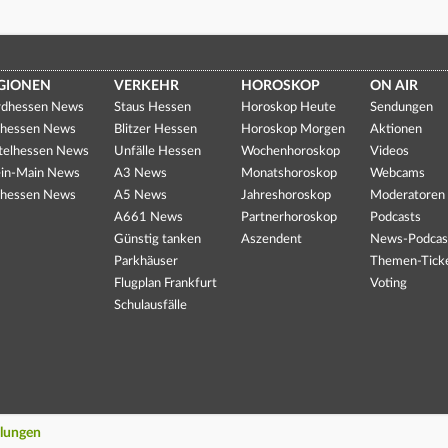
GIONEN
VERKEHR
HOROSKOP
ON AIR
dhessen News
Staus Hessen
Horoskop Heute
Sendungen
hessen News
Blitzer Hessen
Horoskop Morgen
Aktionen
telhessen News
Unfälle Hessen
Wochenhoroskop
Videos
in-Main News
A3 News
Monatshoroskop
Webcams
hessen News
A5 News
Jahreshoroskop
Moderatoren
A661 News
Partnerhoroskop
Podcasts
Günstig tanken
Aszendent
News-Podcas
Parkhäuser
Themen-Tick
Flugplan Frankfurt
Voting
Schulausfälle
llungen