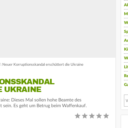
A
Mu
Wi
Sp
A
K
W
: Neuer Korruptionsskandal erschüttert die Ukraine
Li
Re
IONSSKANDAL
G
E UKRAINE
aine: Dieses Mal sollen hohe Beamte des
t sein. Es geht um Betrug beim Waffenkauf.