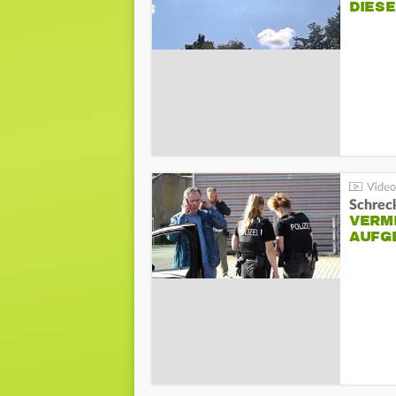
DIES
Schreck
VERM
AUFG