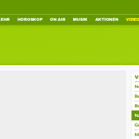
KEHR
HOROSKOP
ON AIR
MUSIK
AKTIONEN
VIDE
V
N
Be
B
N
G
M