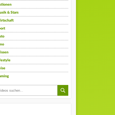
ktionen
sik & Stars
rtschaft
ort
uto
ino
issen
festyle
ise
aming