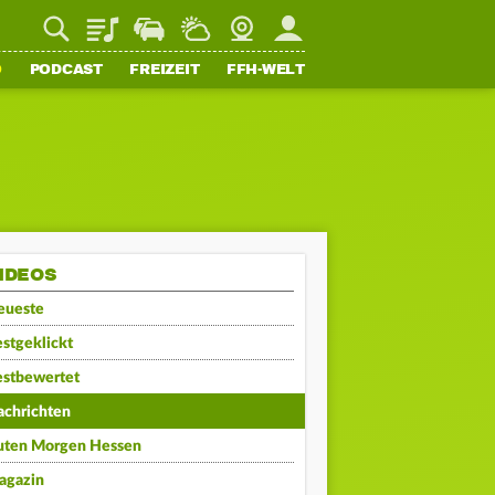
Playlist
Staupilot
Wetter
Webcam
Mein FFH
O
PODCAST
FREIZEIT
FFH-WELT
IDEOS
eueste
stgeklickt
estbewertet
achrichten
uten Morgen Hessen
agazin