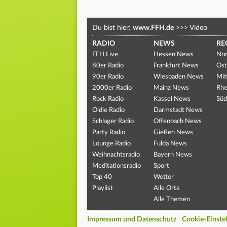
Du bist hier:
www.FFH.de
>>>
Video
RADIO
NEWS
RE
FFH Live
Hessen News
Nor
80er Radio
Frankfurt News
Ost
90er Radio
Wiesbaden News
Mit
2000er Radio
Mainz News
Rhe
Rock Radio
Kassel News
Süd
Oldie Radio
Darmstadt News
Schlager Radio
Offenbach News
Party Radio
Gießen News
Lounge Radio
Fulda News
Weihnachtsradio
Bayern News
Meditationsradio
Sport
Top 40
Wetter
Playlist
Alle Orte
Alle Themen
Impressum und Datenschutz
Cookie-Einste