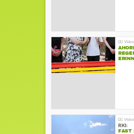
AHOR
REGE
ERIN
BEIM 
RKI:
FAST 