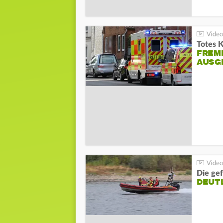
Totes 
FREM
AUSG
Die gef
DEUT