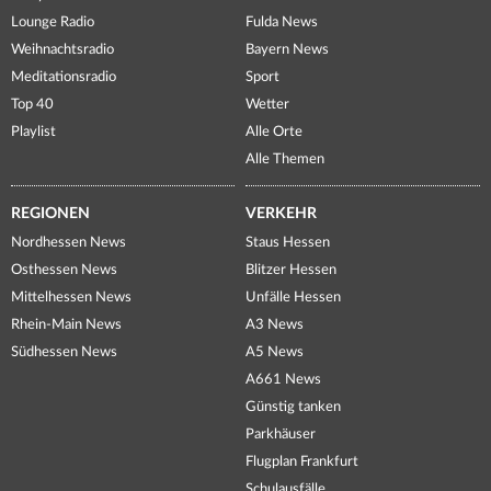
Lounge Radio
Fulda News
Weihnachtsradio
Bayern News
Meditationsradio
Sport
Top 40
Wetter
Playlist
Alle Orte
Alle Themen
REGIONEN
VERKEHR
Nordhessen News
Staus Hessen
Osthessen News
Blitzer Hessen
Mittelhessen News
Unfälle Hessen
Rhein-Main News
A3 News
Südhessen News
A5 News
A661 News
Günstig tanken
Parkhäuser
Flugplan Frankfurt
Schulausfälle