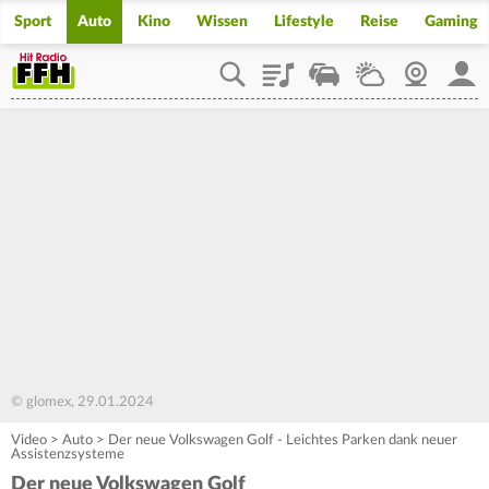
Sport
Auto
Kino
Wissen
Lifestyle
Reise
Gaming
Playlist
Staupilot
Wetter
Webcam
Mein
© glomex, 29.01.2024
Video
>
Auto
>
Der neue Volkswagen Golf - Leichtes Parken dank neuer
Assistenzsysteme
Der neue Volkswagen Golf