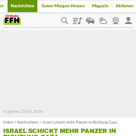
et
Nachrichten
Guten Morgen Hessen
Magazin
Aktionen
Playlist
Staupilot
Wetter
Webcam
Mein
© glomex, 29.01.2024
Video
>
Nachrichten
>
Israel schickt mehr Panzer in Richtung Gaza
ISRAEL SCHICKT MEHR PANZER IN