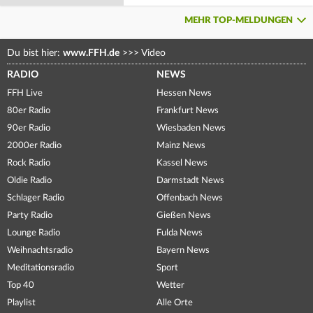
MEHR TOP-MELDUNGEN
Du bist hier:
www.FFH.de
>>>
Video
RADIO
NEWS
FFH Live
Hessen News
80er Radio
Frankfurt News
90er Radio
Wiesbaden News
2000er Radio
Mainz News
Rock Radio
Kassel News
Oldie Radio
Darmstadt News
Schlager Radio
Offenbach News
Party Radio
Gießen News
Lounge Radio
Fulda News
Weihnachtsradio
Bayern News
Meditationsradio
Sport
Top 40
Wetter
Playlist
Alle Orte