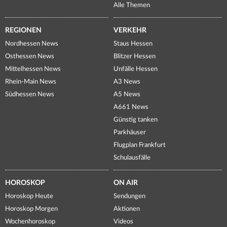
Alle Themen
REGIONEN
VERKEHR
Nordhessen News
Staus Hessen
Osthessen News
Blitzer Hessen
Mittelhessen News
Unfälle Hessen
Rhein-Main News
A3 News
Südhessen News
A5 News
A661 News
Günstig tanken
Parkhäuser
Flugplan Frankfurt
Schulausfälle
HOROSKOP
ON AIR
Horoskop Heute
Sendungen
Horoskop Morgen
Aktionen
Wochenhoroskop
Videos