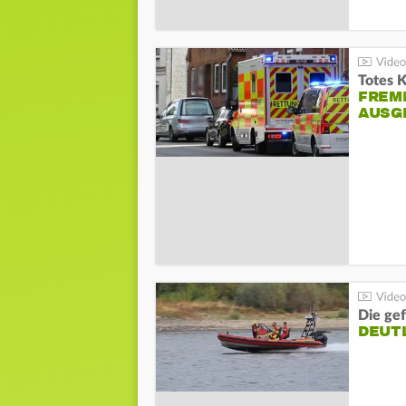
Totes 
FREM
AUSG
Die gef
DEUT