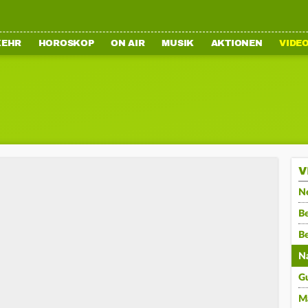
KEHR
HOROSKOP
ON AIR
MUSIK
AKTIONEN
VIDE
V
N
Be
B
N
G
M