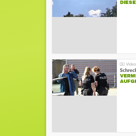
DIES
Schreck
VERM
AUFG