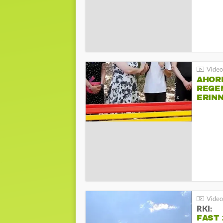
AHOR
REGE
ERIN
BEIM 
RKI:
FAST 