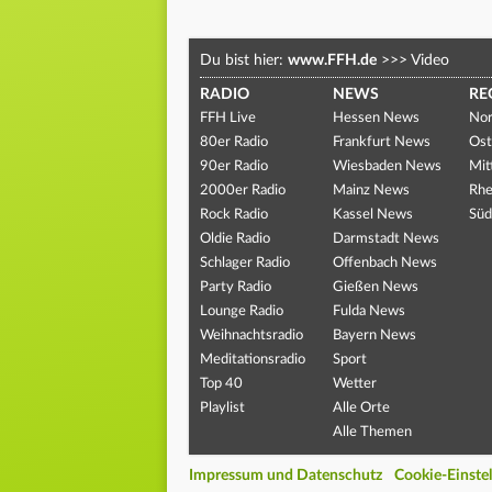
Du bist hier:
www.FFH.de
>>>
Video
RADIO
NEWS
RE
FFH Live
Hessen News
Nor
80er Radio
Frankfurt News
Ost
90er Radio
Wiesbaden News
Mit
2000er Radio
Mainz News
Rhe
Rock Radio
Kassel News
Süd
Oldie Radio
Darmstadt News
Schlager Radio
Offenbach News
Party Radio
Gießen News
Lounge Radio
Fulda News
Weihnachtsradio
Bayern News
Meditationsradio
Sport
Top 40
Wetter
Playlist
Alle Orte
Alle Themen
Impressum und Datenschutz
Cookie-Einste