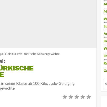
A
Mu
Wi
Sp
A
K
W
gal: Gold für zwei türkische Schwergewichte
Li
l:
Re
TÜRKISCHE
G
E
e in seiner Klasse ab 100 Kilo, Judo-Gold ging
gewichte.