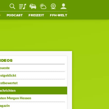
Playlist
Staupilot
Wetter
Webcam
Mein FFH
O
PODCAST
FREIZEIT
FFH-WELT
IDEOS
eueste
stgeklickt
estbewertet
achrichten
uten Morgen Hessen
agazin