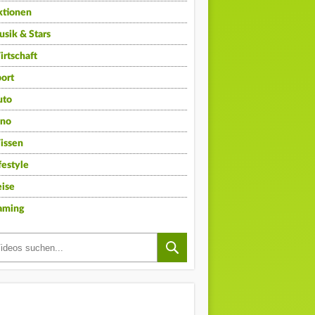
ktionen
sik & Stars
rtschaft
ort
uto
ino
issen
festyle
ise
aming