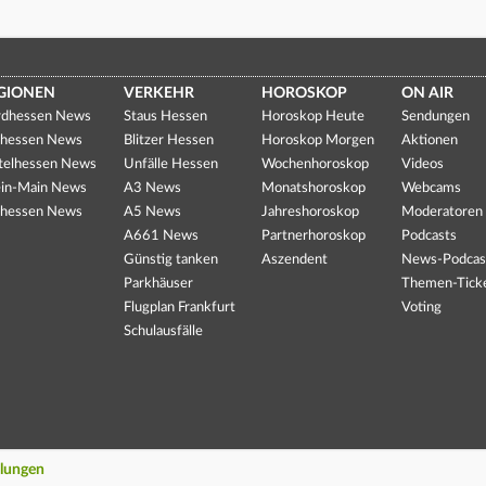
GIONEN
VERKEHR
HOROSKOP
ON AIR
dhessen News
Staus Hessen
Horoskop Heute
Sendungen
hessen News
Blitzer Hessen
Horoskop Morgen
Aktionen
telhessen News
Unfälle Hessen
Wochenhoroskop
Videos
in-Main News
A3 News
Monatshoroskop
Webcams
hessen News
A5 News
Jahreshoroskop
Moderatoren
A661 News
Partnerhoroskop
Podcasts
Günstig tanken
Aszendent
News-Podcas
Parkhäuser
Themen-Tick
Flugplan Frankfurt
Voting
Schulausfälle
llungen