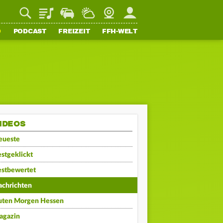
Playlist
Staupilot
Wetter
Webcam
Mein FFH
O
PODCAST
FREIZEIT
FFH-WELT
IDEOS
eueste
stgeklickt
estbewertet
achrichten
uten Morgen Hessen
agazin