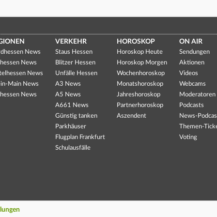
GIONEN
VERKEHR
HOROSKOP
ON AIR
dhessen News
Staus Hessen
Horoskop Heute
Sendungen
hessen News
Blitzer Hessen
Horoskop Morgen
Aktionen
telhessen News
Unfälle Hessen
Wochenhoroskop
Videos
in-Main News
A3 News
Monatshoroskop
Webcams
hessen News
A5 News
Jahreshoroskop
Moderatoren
A661 News
Partnerhoroskop
Podcasts
Günstig tanken
Aszendent
News-Podcas
Parkhäuser
Themen-Tick
Flugplan Frankfurt
Voting
Schulausfälle
llungen