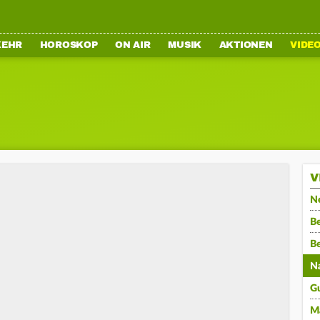
KEHR
HOROSKOP
ON AIR
MUSIK
AKTIONEN
VIDE
V
N
Be
B
N
G
M