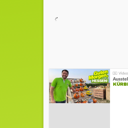
Ausste
KÜRB