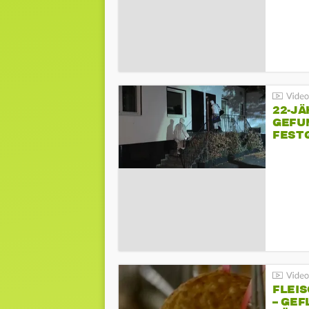
22-JÄ
GEFU
FEST
FLEI
– GEF