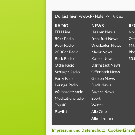
Du bist hier:
www.FFH.de
>>>
Video
RADIO
NEWS
RE
FFH Live
Hessen News
Nor
80er Radio
Frankfurt News
Ost
90er Radio
Wiesbaden News
Mit
2000er Radio
Mainz News
Rhe
Rock Radio
Kassel News
Süd
Oldie Radio
Darmstadt News
Schlager Radio
Offenbach News
Party Radio
Gießen News
Lounge Radio
Fulda News
Weihnachtsradio
Bayern News
Meditationsradio
Sport
Top 40
Wetter
Playlist
Alle Orte
Alle Themen
Impressum und Datenschutz
Cookie-Einste