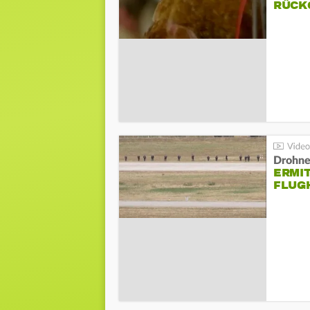
ÜCKG
Drohnen
ERMI
FLUG