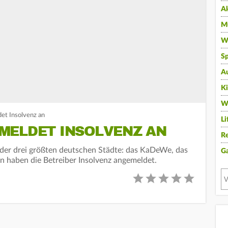
A
Mu
Wi
Sp
A
K
W
t Insolvenz an
Li
MELDET INSOLVENZ AN
Re
 der drei größten deutschen Städte: das KaDeWe, das
G
n haben die Betreiber Insolvenz angemeldet.