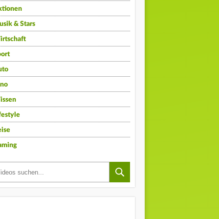
ktionen
sik & Stars
rtschaft
ort
uto
ino
issen
festyle
ise
aming