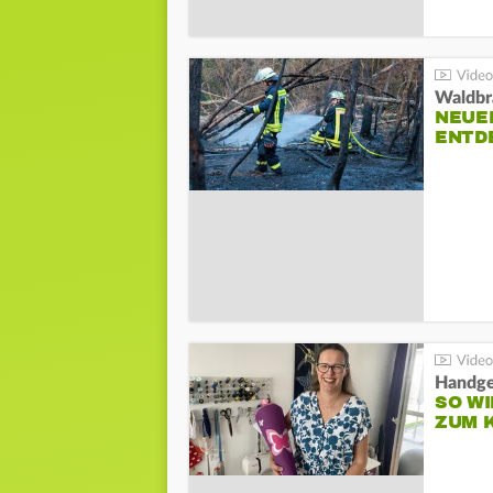
Waldbr
NEUE
ENTD
Handge
SO WI
ZUM 