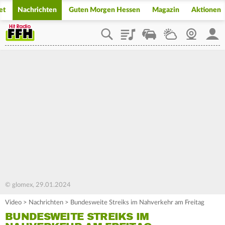
et
Nachrichten
Guten Morgen Hessen
Magazin
Aktionen
Playlist
Staupilot
Wetter
Webcam
Mein
© glomex, 29.01.2024
Video
>
Nachrichten
>
Bundesweite Streiks im Nahverkehr am Freitag
BUNDESWEITE STREIKS IM