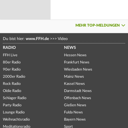
MEHR TOP-MELDUNGEN
Du bist hier:
www.FFH.de
>>>
Video
RADIO
NEWS
FFH Live
Hessen News
80er Radio
Frankfurt News
90er Radio
Wiesbaden News
2000er Radio
Mainz News
Rock Radio
Kassel News
Oldie Radio
Darmstadt News
Schlager Radio
Offenbach News
Party Radio
Gießen News
Lounge Radio
Fulda News
Weihnachtsradio
Bayern News
Meditationsradio
Sport