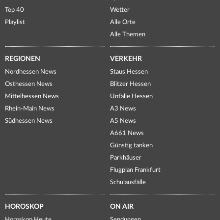
Top 40
Wetter
Playlist
Alle Orte
Alle Themen
REGIONEN
VERKEHR
Nordhessen News
Staus Hessen
Osthessen News
Blitzer Hessen
Mittelhessen News
Unfälle Hessen
Rhein-Main News
A3 News
Südhessen News
A5 News
A661 News
Günstig tanken
Parkhäuser
Flugplan Frankfurt
Schulausfälle
HOROSKOP
ON AIR
Horoskop Heute
Sendungen