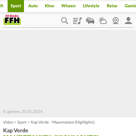
ft
Sport
Auto
Kino
Wissen
Lifestyle
Reise
Gami
Playlist
Staupilot
Wetter
Webcam
Mein
© glomex, 30.01.2024
Video
>
Sport
>
Kap Verde - Mauretanien (Highlights)
Kap Verde