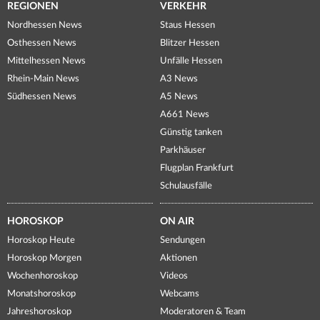
REGIONEN
VERKEHR
Nordhessen News
Staus Hessen
Osthessen News
Blitzer Hessen
Mittelhessen News
Unfälle Hessen
Rhein-Main News
A3 News
Südhessen News
A5 News
A661 News
Günstig tanken
Parkhäuser
Flugplan Frankfurt
Schulausfälle
HOROSKOP
ON AIR
Horoskop Heute
Sendungen
Horoskop Morgen
Aktionen
Wochenhoroskop
Videos
Monatshoroskop
Webcams
Jahreshoroskop
Moderatoren & Team