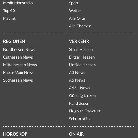
Meditationsradio
Sport
Top 40
Wetter
Playlist
Alle Orte
Alle Themen
REGIONEN
VERKEHR
Nordhessen News
Staus Hessen
Osthessen News
Blitzer Hessen
Mittelhessen News
Unfälle Hessen
Rhein-Main News
A3 News
Südhessen News
A5 News
A661 News
Günstig tanken
Parkhäuser
Flugplan Frankfurt
Schulausfälle
HOROSKOP
ON AIR