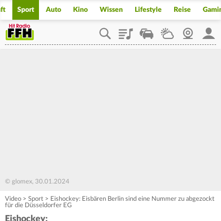
ft
Sport
Auto
Kino
Wissen
Lifestyle
Reise
Gami
Playlist
Staupilot
Wetter
Webcam
Mein
© glomex, 30.01.2024
Video
>
Sport
>
Eishockey: Eisbären Berlin sind eine Nummer zu abgezockt
für die Düsseldorfer EG
Eishockey: