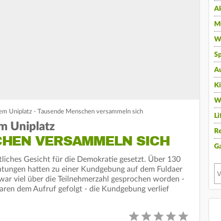
A
Mu
Wi
Sp
A
K
W
dem Uniplatz - Tausende Menschen versammeln sich
Li
m Uniplatz
Re
HEN VERSAMMELN SICH
G
liches Gesicht für die Demokratie gesetzt. Über 130
chtungen hatten zu einer Kundgebung auf dem Fuldaer
 war viel über die Teilnehmerzahl gesprochen worden -
en dem Aufruf gefolgt - die Kundgebung verlief