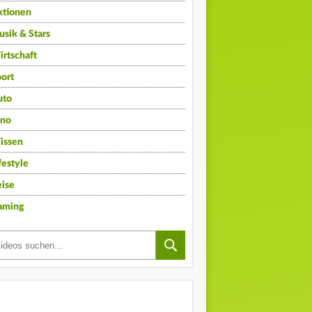
ktionen
sik & Stars
rtschaft
ort
uto
ino
issen
festyle
ise
aming