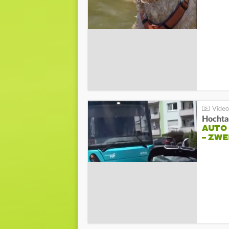
Hochta
AUTO
– ZW