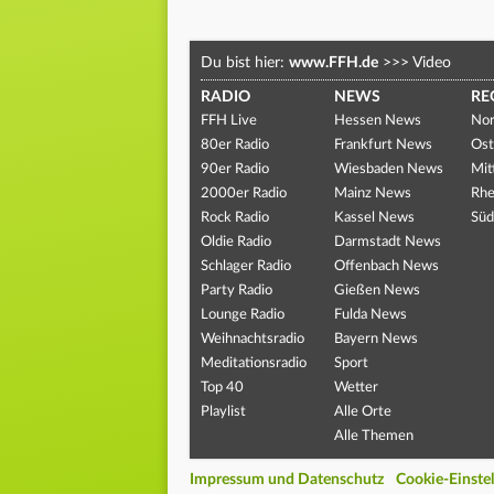
Du bist hier:
www.FFH.de
>>>
Video
RADIO
NEWS
RE
FFH Live
Hessen News
Nor
80er Radio
Frankfurt News
Ost
90er Radio
Wiesbaden News
Mit
2000er Radio
Mainz News
Rhe
Rock Radio
Kassel News
Süd
Oldie Radio
Darmstadt News
Schlager Radio
Offenbach News
Party Radio
Gießen News
Lounge Radio
Fulda News
Weihnachtsradio
Bayern News
Meditationsradio
Sport
Top 40
Wetter
Playlist
Alle Orte
Alle Themen
Impressum und Datenschutz
Cookie-Einste