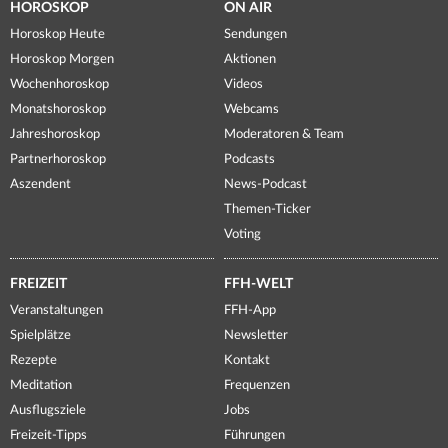
HOROSKOP
ON AIR
Horoskop Heute
Sendungen
Horoskop Morgen
Aktionen
Wochenhoroskop
Videos
Monatshoroskop
Webcams
Jahreshoroskop
Moderatoren & Team
Partnerhoroskop
Podcasts
Aszendent
News-Podcast
Themen-Ticker
Voting
FREIZEIT
FFH-WELT
Veranstaltungen
FFH-App
Spielplätze
Newsletter
Rezepte
Kontakt
Meditation
Frequenzen
Ausflugsziele
Jobs
Freizeit-Tipps
Führungen