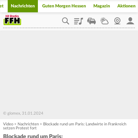
et
Nachrichten
Guten Morgen Hessen
Magazin
Aktionen
Playlist
Staupilot
Wetter
Webcam
Mein
© glomex, 31.01.2024
Video
>
Nachrichten
>
Blockade rund um Paris: Landwirte in Frankreich
setzen Protest fort
Blockade rund um Paris: