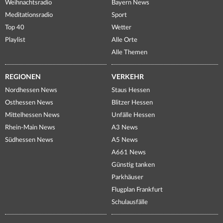
Weihnachtsradio
Bayern News
Meditationsradio
Sport
Top 40
Wetter
Playlist
Alle Orte
Alle Themen
REGIONEN
VERKEHR
Nordhessen News
Staus Hessen
Osthessen News
Blitzer Hessen
Mittelhessen News
Unfälle Hessen
Rhein-Main News
A3 News
Südhessen News
A5 News
A661 News
Günstig tanken
Parkhäuser
Flugplan Frankfurt
Schulausfälle