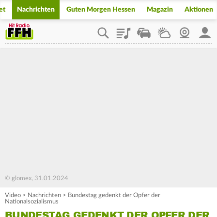
et
Nachrichten
Guten Morgen Hessen
Magazin
Aktionen
Playlist
Staupilot
Wetter
Webcam
Mein
© glomex, 31.01.2024
Video
>
Nachrichten
>
Bundestag gedenkt der Opfer der
Nationalsozialismus
BUNDESTAG GEDENKT DER OPFER DER