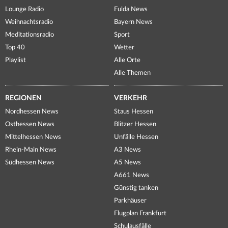
Lounge Radio
Fulda News
Weihnachtsradio
Bayern News
Meditationsradio
Sport
Top 40
Wetter
Playlist
Alle Orte
Alle Themen
REGIONEN
VERKEHR
Nordhessen News
Staus Hessen
Osthessen News
Blitzer Hessen
Mittelhessen News
Unfälle Hessen
Rhein-Main News
A3 News
Südhessen News
A5 News
A661 News
Günstig tanken
Parkhäuser
Flugplan Frankfurt
Schulausfälle