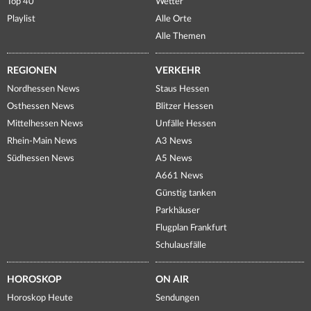
Top 40
Wetter
Playlist
Alle Orte
Alle Themen
REGIONEN
VERKEHR
Nordhessen News
Staus Hessen
Osthessen News
Blitzer Hessen
Mittelhessen News
Unfälle Hessen
Rhein-Main News
A3 News
Südhessen News
A5 News
A661 News
Günstig tanken
Parkhäuser
Flugplan Frankfurt
Schulausfälle
HOROSKOP
ON AIR
Horoskop Heute
Sendungen