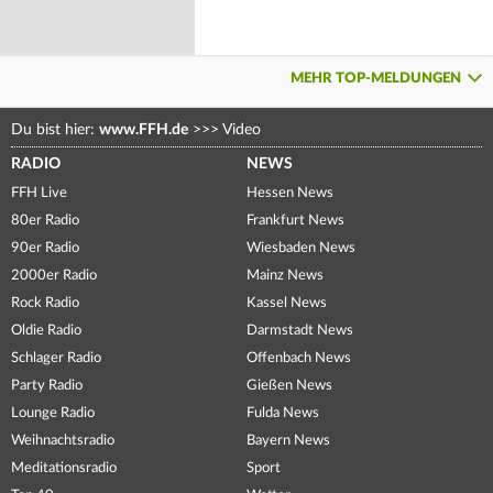
MEHR TOP-MELDUNGEN
Du bist hier:
www.FFH.de
>>>
Video
RADIO
NEWS
FFH Live
Hessen News
80er Radio
Frankfurt News
90er Radio
Wiesbaden News
2000er Radio
Mainz News
Rock Radio
Kassel News
Oldie Radio
Darmstadt News
Schlager Radio
Offenbach News
Party Radio
Gießen News
Lounge Radio
Fulda News
Weihnachtsradio
Bayern News
Meditationsradio
Sport