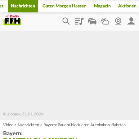
et
Nachrichten
Guten Morgen Hessen
Magazin
Aktionen
Playlist
Staupilot
Wetter
Webcam
Mein
© glomex, 31.01.2024
Video
>
Nachrichten
>
Bayern: Bauern blockieren Autobahnauffahrten
Bayern: