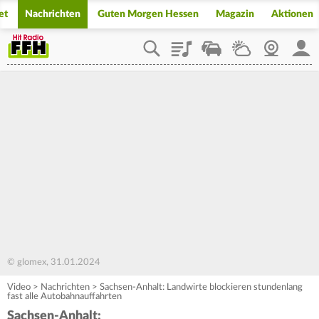
et
Nachrichten
Guten Morgen Hessen
Magazin
Aktionen
Playlist
Staupilot
Wetter
Webcam
Mein
© glomex, 31.01.2024
Video
>
Nachrichten
>
Sachsen-Anhalt: Landwirte blockieren stundenlang
fast alle Autobahnauffahrten
Sachsen-Anhalt: