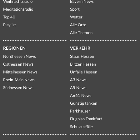
Weihnachtsradio
Bayern News
Meditationsradio
Sport
Top 40
Wetter
Playlist
Alle Orte
Alle Themen
REGIONEN
VERKEHR
Nordhessen News
Staus Hessen
Osthessen News
Blitzer Hessen
Mittelhessen News
Unfälle Hessen
Rhein-Main News
A3 News
Südhessen News
A5 News
A661 News
Günstig tanken
Parkhäuser
Flugplan Frankfurt
Schulausfälle