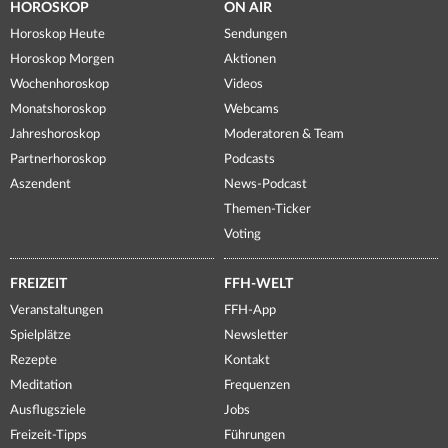
HOROSKOP
ON AIR
Horoskop Heute
Sendungen
Horoskop Morgen
Aktionen
Wochenhoroskop
Videos
Monatshoroskop
Webcams
Jahreshoroskop
Moderatoren & Team
Partnerhoroskop
Podcasts
Aszendent
News-Podcast
Themen-Ticker
Voting
FREIZEIT
FFH-WELT
Veranstaltungen
FFH-App
Spielplätze
Newsletter
Rezepte
Kontakt
Meditation
Frequenzen
Ausflugsziele
Jobs
Freizeit-Tipps
Führungen