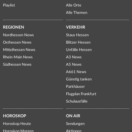
Playlist
Alle Orte
Alle Themen
REGIONEN
VERKEHR
Nordhessen News
Staus Hessen
Osthessen News
Blitzer Hessen
Mittelhessen News
Unfälle Hessen
Rhein-Main News
A3 News
Südhessen News
A5 News
A661 News
Günstig tanken
Parkhäuser
Flugplan Frankfurt
Schulausfälle
HOROSKOP
ON AIR
Horoskop Heute
Sendungen
Horoskop Morgen
Aktionen