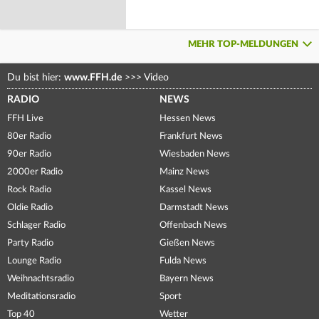
MEHR TOP-MELDUNGEN
Du bist hier:
www.FFH.de
>>>
Video
RADIO
NEWS
FFH Live
Hessen News
80er Radio
Frankfurt News
90er Radio
Wiesbaden News
2000er Radio
Mainz News
Rock Radio
Kassel News
Oldie Radio
Darmstadt News
Schlager Radio
Offenbach News
Party Radio
Gießen News
Lounge Radio
Fulda News
Weihnachtsradio
Bayern News
Meditationsradio
Sport
Top 40
Wetter