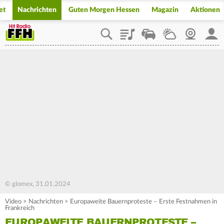
et
Nachrichten
Guten Morgen Hessen
Magazin
Aktionen
Playlist
Staupilot
Wetter
Webcam
Mein
© glomex, 31.01.2024
Video
>
Nachrichten
>
Europaweite Bauernproteste – Erste Festnahmen in
Frankreich
EUROPAWEITE BAUERNPROTESTE –