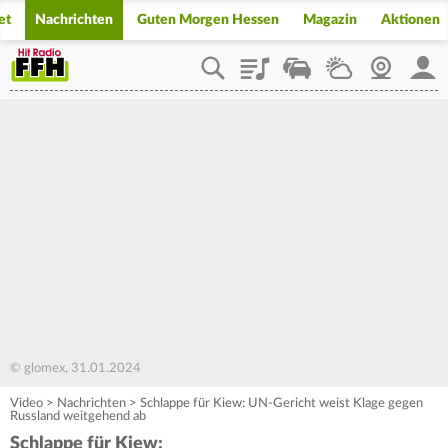
et
Nachrichten
Guten Morgen Hessen
Magazin
Aktionen
Playlist
Staupilot
Wetter
Webcam
Mein
© glomex, 31.01.2024
Video
>
Nachrichten
>
Schlappe für Kiew: UN-Gericht weist Klage gegen
Russland weitgehend ab
Schlappe für Kiew: