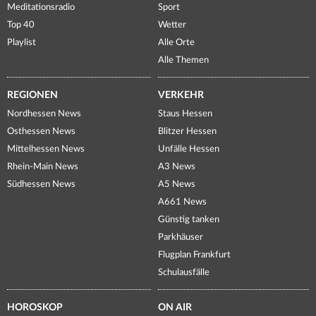
Meditationsradio
Sport
Top 40
Wetter
Playlist
Alle Orte
Alle Themen
REGIONEN
VERKEHR
Nordhessen News
Staus Hessen
Osthessen News
Blitzer Hessen
Mittelhessen News
Unfälle Hessen
Rhein-Main News
A3 News
Südhessen News
A5 News
A661 News
Günstig tanken
Parkhäuser
Flugplan Frankfurt
Schulausfälle
HOROSKOP
ON AIR