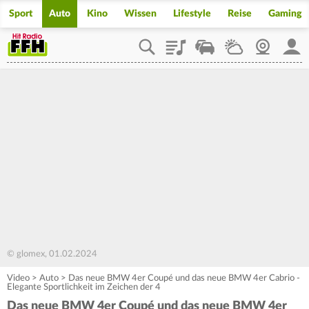
Sport
Auto
Kino
Wissen
Lifestyle
Reise
Gaming
Playlist
Staupilot
Wetter
Webcam
Mein
© glomex, 01.02.2024
Video
>
Auto
>
Das neue BMW 4er Coupé und das neue BMW 4er Cabrio -
Elegante Sportlichkeit im Zeichen der 4
Das neue BMW 4er Coupé und das neue BMW 4er