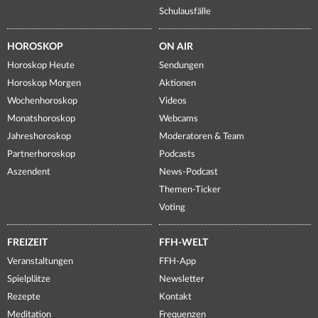
Schulausfälle
HOROSKOP
ON AIR
Horoskop Heute
Sendungen
Horoskop Morgen
Aktionen
Wochenhoroskop
Videos
Monatshoroskop
Webcams
Jahreshoroskop
Moderatoren & Team
Partnerhoroskop
Podcasts
Aszendent
News-Podcast
Themen-Ticker
Voting
FREIZEIT
FFH-WELT
Veranstaltungen
FFH-App
Spielplätze
Newsletter
Rezepte
Kontakt
Meditation
Frequenzen