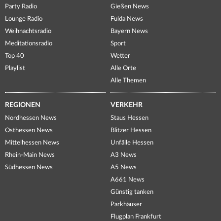
Party Radio
Gießen News
Lounge Radio
Fulda News
Weihnachtsradio
Bayern News
Meditationsradio
Sport
Top 40
Wetter
Playlist
Alle Orte
Alle Themen
REGIONEN
VERKEHR
Nordhessen News
Staus Hessen
Osthessen News
Blitzer Hessen
Mittelhessen News
Unfälle Hessen
Rhein-Main News
A3 News
Südhessen News
A5 News
A661 News
Günstig tanken
Parkhäuser
Flugplan Frankfurt