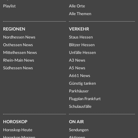
Playlist
Alle Orte
Alle Themen
REGIONEN
VERKEHR
Nordhessen News
Staus Hessen
Osthessen News
Blitzer Hessen
Mittelhessen News
Unfälle Hessen
Rhein-Main News
A3 News
Südhessen News
A5 News
A661 News
Günstig tanken
Parkhäuser
Flugplan Frankfurt
Schulausfälle
HOROSKOP
ON AIR
Horoskop Heute
Sendungen
Horoskop Morgen
Aktionen