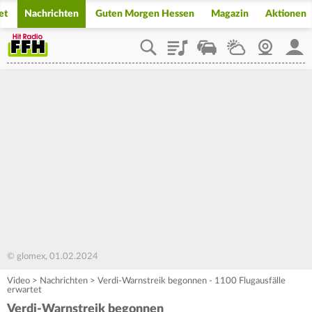
et
Nachrichten
Guten Morgen Hessen
Magazin
Aktionen
Playlist
Staupilot
Wetter
Webcam
Mein
© glomex, 01.02.2024
Video
>
Nachrichten
>
Verdi-Warnstreik begonnen - 1100 Flugausfälle
erwartet
Verdi-Warnstreik begonnen