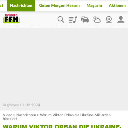
et
Nachrichten
Guten Morgen Hessen
Magazin
Aktionen
Playlist
Staupilot
Wetter
Webcam
Mein
© glomex, 01.02.2024
Video
>
Nachrichten
>
Warum Viktor Orban die Ukraine-Milliarden
blockiert
WARUM VIKTOR ORBAN DIE UKRAINE-