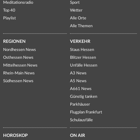
Meditationsradio
Sport
Top 40
Wetter
Playlist
Alle Orte
Alle Themen
REGIONEN
VERKEHR
Nordhessen News
Staus Hessen
Osthessen News
Blitzer Hessen
Mittelhessen News
Unfälle Hessen
Rhein-Main News
A3 News
Südhessen News
A5 News
A661 News
Günstig tanken
Parkhäuser
Flugplan Frankfurt
Schulausfälle
HOROSKOP
ON AIR