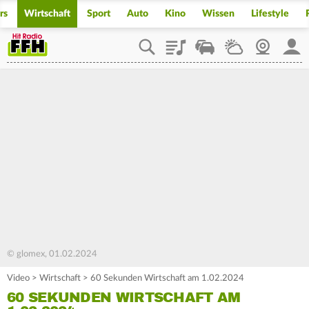
rs
Wirtschaft
Sport
Auto
Kino
Wissen
Lifestyle
Playlist
Staupilot
Wetter
Webcam
Mein
© glomex, 01.02.2024
Video
>
Wirtschaft
>
60 Sekunden Wirtschaft am 1.02.2024
60 SEKUNDEN WIRTSCHAFT AM