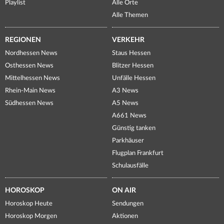
Playlist
Alle Orte
Alle Themen
REGIONEN
VERKEHR
Nordhessen News
Staus Hessen
Osthessen News
Blitzer Hessen
Mittelhessen News
Unfälle Hessen
Rhein-Main News
A3 News
Südhessen News
A5 News
A661 News
Günstig tanken
Parkhäuser
Flugplan Frankfurt
Schulausfälle
HOROSKOP
ON AIR
Horoskop Heute
Sendungen
Horoskop Morgen
Aktionen