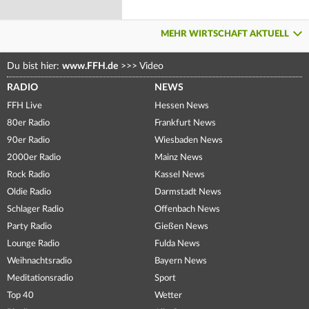
MEHR WIRTSCHAFT AKTUELL
Du bist hier:
www.FFH.de
>>>
Video
RADIO
NEWS
FFH Live
Hessen News
80er Radio
Frankfurt News
90er Radio
Wiesbaden News
2000er Radio
Mainz News
Rock Radio
Kassel News
Oldie Radio
Darmstadt News
Schlager Radio
Offenbach News
Party Radio
Gießen News
Lounge Radio
Fulda News
Weihnachtsradio
Bayern News
Meditationsradio
Sport
Top 40
Wetter