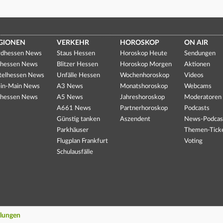
GIONEN
VERKEHR
HOROSKOP
ON AIR
dhessen News
Staus Hessen
Horoskop Heute
Sendungen
hessen News
Blitzer Hessen
Horoskop Morgen
Aktionen
telhessen News
Unfälle Hessen
Wochenhoroskop
Videos
in-Main News
A3 News
Monatshoroskop
Webcams
hessen News
A5 News
Jahreshoroskop
Moderatoren
A661 News
Partnerhoroskop
Podcasts
Günstig tanken
Aszendent
News-Podcas
Parkhäuser
Themen-Tick
Flugplan Frankfurt
Voting
Schulausfälle
llungen