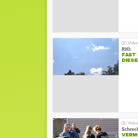
RKI:
FAST 
DIES
Schreck
VERM