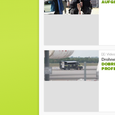
AUFG
Drohnen
DOBR
PROF