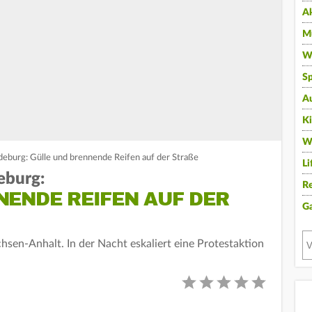
A
Mu
Wi
Sp
A
K
W
eburg: Gülle und brennende Reifen auf der Straße
Li
eburg:
Re
NENDE REIFEN AUF DER
G
hsen-Anhalt. In der Nacht eskaliert eine Protestaktion