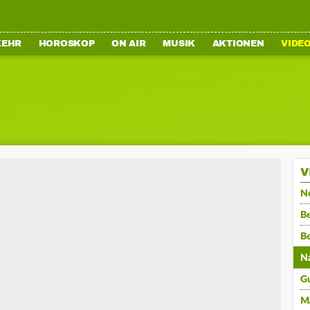
KEHR
HOROSKOP
ON AIR
MUSIK
AKTIONEN
VIDE
V
N
Be
B
N
G
M