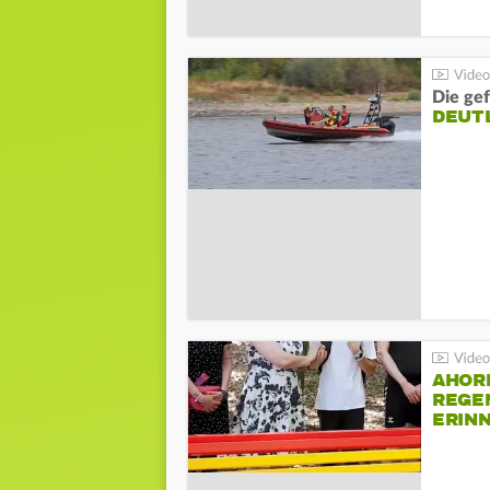
Die gef
DEUT
AHOR
REGE
ERIN
BEIM 