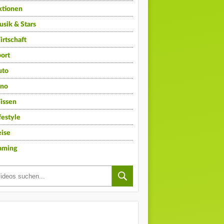
ktionen
sik & Stars
rtschaft
ort
uto
ino
issen
festyle
ise
aming