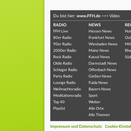
Du bist hier:
www.FFH.de
>>>
Video
RADIO
NEWS
RE
FFH Live
Hessen News
Nor
80er Radio
Frankfurt News
Ost
90er Radio
Wiesbaden News
Mit
2000er Radio
Mainz News
Rhe
Rock Radio
Kassel News
Süd
Oldie Radio
Darmstadt News
Schlager Radio
Offenbach News
Party Radio
Gießen News
Lounge Radio
Fulda News
Weihnachtsradio
Bayern News
Meditationsradio
Sport
Top 40
Wetter
Playlist
Alle Orte
Alle Themen
Impressum und Datenschutz
Cookie-Einste