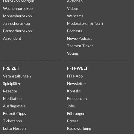
Horoskop Morgen
Aktionen
Wochenhoroskop
Videos
Monatshoroskop
Webcams
Jahreshoroskop
Moderatoren & Team
Partnerhoroskop
Podcasts
Aszendent
News-Podcast
Themen-Ticker
Voting
FREIZEIT
FFH-WELT
Veranstaltungen
FFH-App
Spielplätze
Newsletter
Rezepte
Kontakt
Meditation
Frequenzen
Ausflugsziele
Jobs
Freizeit-Tipps
Führungen
Ticketshop
Presse
Lotto Hessen
Radiowerbung