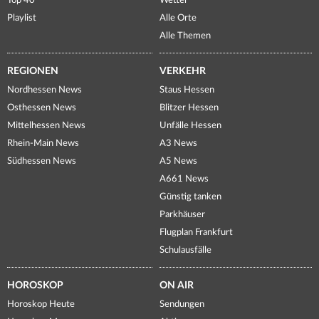
Top 40
Wetter
Playlist
Alle Orte
Alle Themen
REGIONEN
VERKEHR
Nordhessen News
Staus Hessen
Osthessen News
Blitzer Hessen
Mittelhessen News
Unfälle Hessen
Rhein-Main News
A3 News
Südhessen News
A5 News
A661 News
Günstig tanken
Parkhäuser
Flugplan Frankfurt
Schulausfälle
HOROSKOP
ON AIR
Horoskop Heute
Sendungen