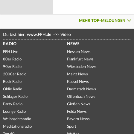
MEHR TOP-MELDUNGEN
Du bist hier:
www.FFH.de
>>>
Video
RADIO
NEWS
FFH Live
Hessen News
80er Radio
Frankfurt News
90er Radio
Wiesbaden News
2000er Radio
Mainz News
Rock Radio
Kassel News
Oldie Radio
Darmstadt News
Schlager Radio
Offenbach News
Party Radio
Gießen News
Lounge Radio
Fulda News
Weihnachtsradio
Bayern News
Meditationsradio
Sport