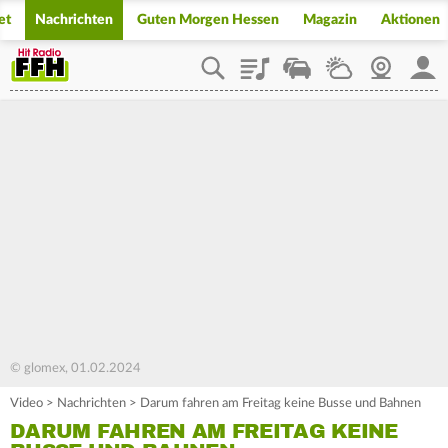
et
Nachrichten
Guten Morgen Hessen
Magazin
Aktionen
Playlist
Staupilot
Wetter
Webcam
Mein
© glomex, 01.02.2024
Video
>
Nachrichten
>
Darum fahren am Freitag keine Busse und Bahnen
DARUM FAHREN AM FREITAG KEINE