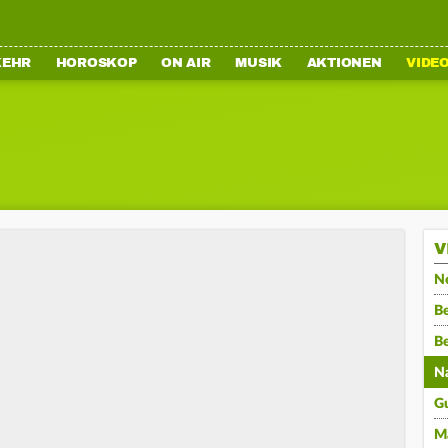
KEHR
HOROSKOP
ON AIR
MUSIK
AKTIONEN
VIDE
V
N
Be
B
N
G
M