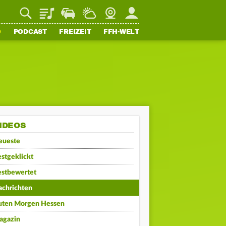
Playlist
Staupilot
Wetter
Webcam
Mein FFH
O
PODCAST
FREIZEIT
FFH-WELT
IDEOS
eueste
stgeklickt
estbewertet
achrichten
uten Morgen Hessen
agazin