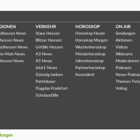
GIONEN
VERKEHR
HOROSKOP
ON AIR
dhessen News
Staus Hessen
Horoskop Heute
Sendungen
hessen News
Blitzer Hessen
Horoskop Morgen
Aktionen
telhessen News
Unfälle Hessen
Wochenhoroskop
Videos
in-Main News
A3 News
Monatshoroskop
Webcams
hessen News
A5 News
Jahreshoroskop
Moderatoren
A661 News
Partnerhoroskop
Podcasts
Günstig tanken
Aszendent
News-Podcas
Parkhäuser
Themen-Tick
Flugplan Frankfurt
Voting
Schulausfälle
llungen