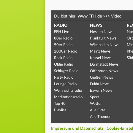
Du bist hier:
www.FFH.de
>>>
Video
RADIO
NEWS
RE
FFH Live
Hessen News
Nor
80er Radio
Frankfurt News
Ost
90er Radio
Wiesbaden News
Mit
2000er Radio
Mainz News
Rhe
Rock Radio
Kassel News
Süd
Oldie Radio
Darmstadt News
Schlager Radio
Offenbach News
Party Radio
Gießen News
Lounge Radio
Fulda News
Weihnachtsradio
Bayern News
Meditationsradio
Sport
Top 40
Wetter
Playlist
Alle Orte
Alle Themen
Impressum und Datenschutz
Cookie-Einste