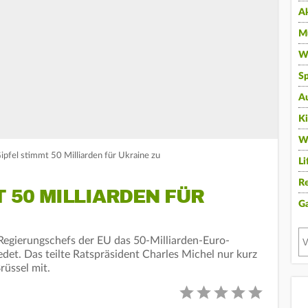
A
Mu
Wi
Sp
A
K
W
ipfel stimmt 50 Milliarden für Ukraine zu
Li
Re
T 50 MILLIARDEN FÜR
G
 Regierungschefs der EU das 50-Milliarden-Euro-
edet. Das teilte Ratspräsident Charles Michel nur kurz
rüssel mit.