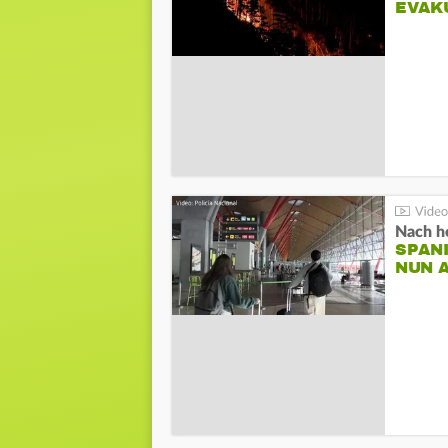
EVAK
Nach he
SPAN
NUN 