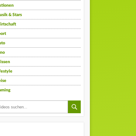
ktionen
sik & Stars
rtschaft
ort
uto
ino
issen
festyle
ise
aming