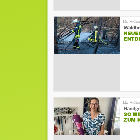
Waldbr
NEUE
ENTD
Handge
SO WI
ZUM 