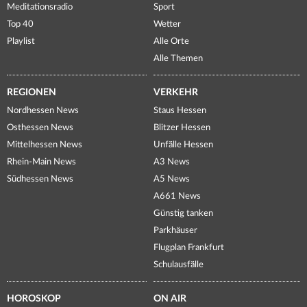
Meditationsradio
Sport
Top 40
Wetter
Playlist
Alle Orte
Alle Themen
REGIONEN
VERKEHR
Nordhessen News
Staus Hessen
Osthessen News
Blitzer Hessen
Mittelhessen News
Unfälle Hessen
Rhein-Main News
A3 News
Südhessen News
A5 News
A661 News
Günstig tanken
Parkhäuser
Flugplan Frankfurt
Schulausfälle
HOROSKOP
ON AIR