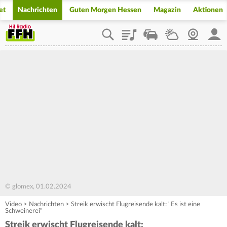
et
Nachrichten
Guten Morgen Hessen
Magazin
Aktionen
Playlist
Staupilot
Wetter
Webcam
Mein
© glomex, 01.02.2024
Video
>
Nachrichten
>
Streik erwischt Flugreisende kalt: "Es ist eine
Schweinerei"
Streik erwischt Flugreisende kalt: