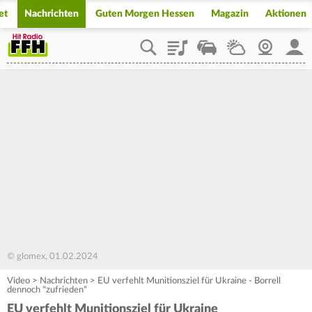
et
Nachrichten
Guten Morgen Hessen
Magazin
Aktionen
Playlist
Staupilot
Wetter
Webcam
Mein
© glomex, 01.02.2024
Video
>
Nachrichten
>
EU verfehlt Munitionsziel für Ukraine - Borrell
dennoch "zufrieden"
EU verfehlt Munitionsziel für Ukraine