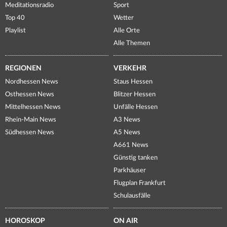
Meditationsradio
Sport
Top 40
Wetter
Playlist
Alle Orte
Alle Themen
REGIONEN
VERKEHR
Nordhessen News
Staus Hessen
Osthessen News
Blitzer Hessen
Mittelhessen News
Unfälle Hessen
Rhein-Main News
A3 News
Südhessen News
A5 News
A661 News
Günstig tanken
Parkhäuser
Flugplan Frankfurt
Schulausfälle
HOROSKOP
ON AIR