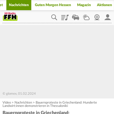
et
Nachrichten
Guten Morgen Hessen
Magazin
Aktionen
Playlist
Staupilot
Wetter
Webcam
Mein
© glomex, 01.02.2024
Video
>
Nachrichten
>
Bauernproteste in Griechenland: Hunderte
Landwirt:innen demonstrieren in Thessaloniki
Bauernproteste in Griechenland: