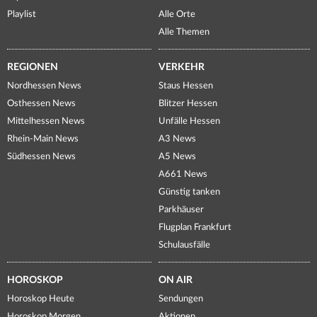
Playlist
Alle Orte
Alle Themen
REGIONEN
VERKEHR
Nordhessen News
Staus Hessen
Osthessen News
Blitzer Hessen
Mittelhessen News
Unfälle Hessen
Rhein-Main News
A3 News
Südhessen News
A5 News
A661 News
Günstig tanken
Parkhäuser
Flugplan Frankfurt
Schulausfälle
HOROSKOP
ON AIR
Horoskop Heute
Sendungen
Horoskop Morgen
Aktionen