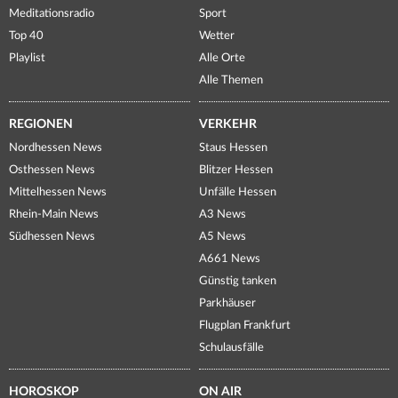
Meditationsradio
Sport
Top 40
Wetter
Playlist
Alle Orte
Alle Themen
REGIONEN
VERKEHR
Nordhessen News
Staus Hessen
Osthessen News
Blitzer Hessen
Mittelhessen News
Unfälle Hessen
Rhein-Main News
A3 News
Südhessen News
A5 News
A661 News
Günstig tanken
Parkhäuser
Flugplan Frankfurt
Schulausfälle
HOROSKOP
ON AIR