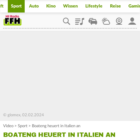
ft
Sport
Auto
Kino
Wissen
Lifestyle
Reise
Gami
Playlist
Staupilot
Wetter
Webcam
Mein
© glomex, 02.02.2024
Video
>
Sport
>
Boateng heuert in Italien an
BOATENG HEUERT IN ITALIEN AN