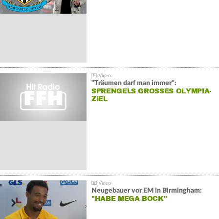
"Träumen darf man immer":
SPRENGELS GROSSES OLYMPIA-Z
IEL
Neugebauer vor EM in Birmingham:
"HABE MEGA BOCK"