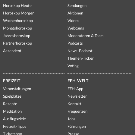
Horoskop Heute
Sendungen
Horoskop Morgen
Aktionen
Wochenhoroskop
Videos
Monatshoroskop
Webcams
Jahreshoroskop
Moderatoren & Team
Partnerhoroskop
Podcasts
Aszendent
News-Podcast
Themen-Ticker
Voting
FREIZEIT
FFH-WELT
Veranstaltungen
FFH-App
Spielplätze
Newsletter
Rezepte
Kontakt
Meditation
Frequenzen
Ausflugsziele
Jobs
Freizeit-Tipps
Führungen
Ticketshop
Presse