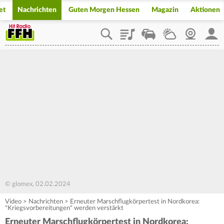
et
Nachrichten
Guten Morgen Hessen
Magazin
Aktionen
Playlist
Staupilot
Wetter
Webcam
Mein
© glomex, 02.02.2024
Video
>
Nachrichten
>
Erneuter Marschflugkörpertest in Nordkorea:
"Kriegsvorbereitungen" werden verstärkt
Erneuter Marschflugkörpertest in Nordkorea: