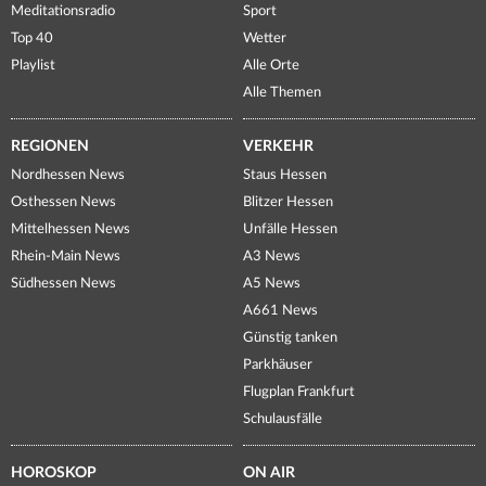
Meditationsradio
Sport
Top 40
Wetter
Playlist
Alle Orte
Alle Themen
REGIONEN
VERKEHR
Nordhessen News
Staus Hessen
Osthessen News
Blitzer Hessen
Mittelhessen News
Unfälle Hessen
Rhein-Main News
A3 News
Südhessen News
A5 News
A661 News
Günstig tanken
Parkhäuser
Flugplan Frankfurt
Schulausfälle
HOROSKOP
ON AIR