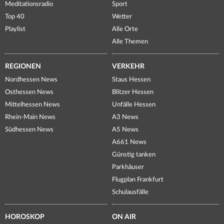
Meditationsradio
Sport
Top 40
Wetter
Playlist
Alle Orte
Alle Themen
REGIONEN
VERKEHR
Nordhessen News
Staus Hessen
Osthessen News
Blitzer Hessen
Mittelhessen News
Unfälle Hessen
Rhein-Main News
A3 News
Südhessen News
A5 News
A661 News
Günstig tanken
Parkhäuser
Flugplan Frankfurt
Schulausfälle
HOROSKOP
ON AIR