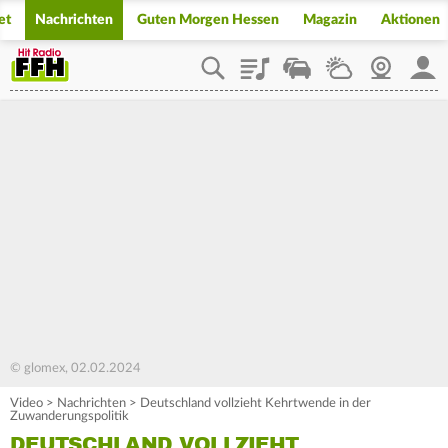
et
Nachrichten
Guten Morgen Hessen
Magazin
Aktionen
Playlist
Staupilot
Wetter
Webcam
Mein
© glomex, 02.02.2024
Video
>
Nachrichten
>
Deutschland vollzieht Kehrtwende in der
Zuwanderungspolitik
DEUTSCHLAND VOLLZIEHT