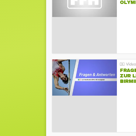
LYMPI
FRAG
ZUR L
BIRM