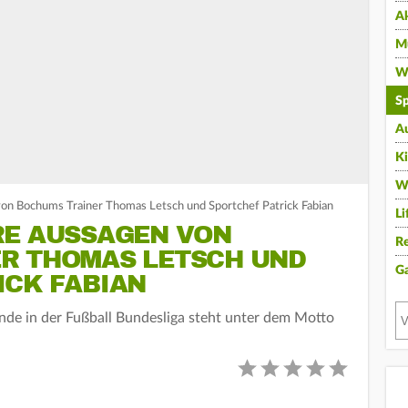
A
Mu
Wi
Sp
A
K
W
on Bochums Trainer Thomas Letsch und Sportchef Patrick Fabian
Li
RE AUSSAGEN VON
Re
R THOMAS LETSCH UND
G
ICK FABIAN
de in der Fußball Bundesliga steht unter dem Motto