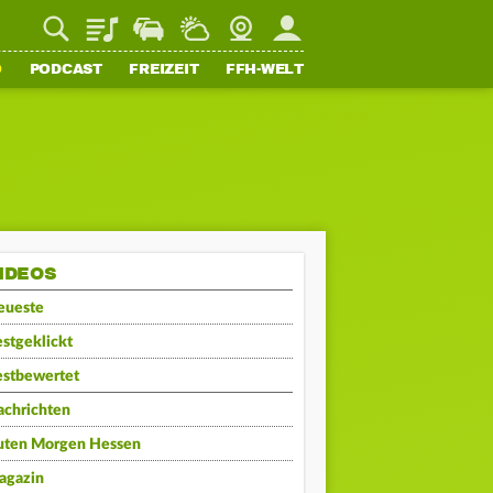
Playlist
Staupilot
Wetter
Webcam
Mein FFH
O
PODCAST
FREIZEIT
FFH-WELT
IDEOS
eueste
stgeklickt
estbewertet
achrichten
uten Morgen Hessen
agazin