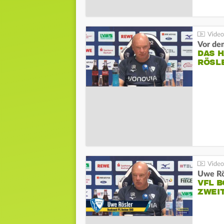
DAS 
RÖSL
VFL 
ZWEI