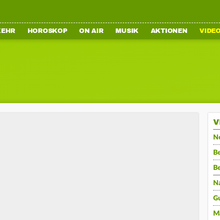
KEHR
HOROSKOP
ON AIR
MUSIK
AKTIONEN
VIDE
V
N
Be
B
N
G
M