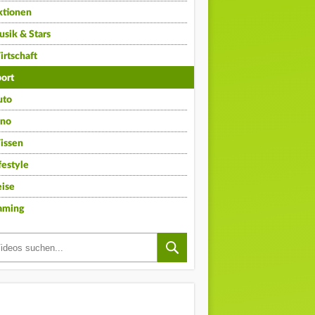
ktionen
sik & Stars
rtschaft
ort
uto
ino
issen
festyle
ise
aming