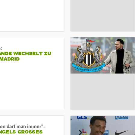
:
ANDE WECHSELT ZU
 MADRID
en darf man immer":
GELS GROSSES O