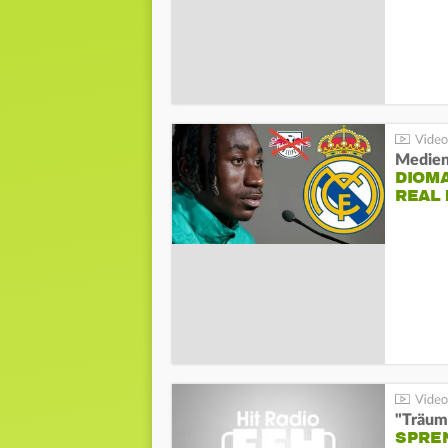
Medien
DIOM
REAL
"Träum
SPREN