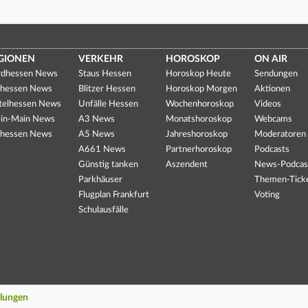
GIONEN
VERKEHR
HOROSKOP
ON AIR
dhessen News
Staus Hessen
Horoskop Heute
Sendungen
hessen News
Blitzer Hessen
Horoskop Morgen
Aktionen
telhessen News
Unfälle Hessen
Wochenhoroskop
Videos
in-Main News
A3 News
Monatshoroskop
Webcams
hessen News
A5 News
Jahreshoroskop
Moderatoren
A661 News
Partnerhoroskop
Podcasts
Günstig tanken
Aszendent
News-Podcas
Parkhäuser
Themen-Tick
Flugplan Frankfurt
Voting
Schulausfälle
llungen