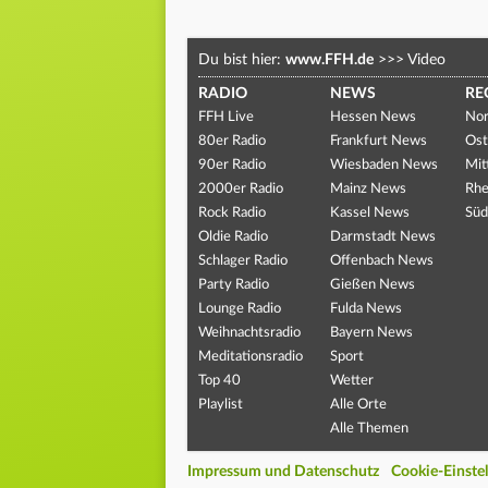
Du bist hier:
www.FFH.de
>>>
Video
RADIO
NEWS
RE
FFH Live
Hessen News
Nor
80er Radio
Frankfurt News
Ost
90er Radio
Wiesbaden News
Mit
2000er Radio
Mainz News
Rhe
Rock Radio
Kassel News
Süd
Oldie Radio
Darmstadt News
Schlager Radio
Offenbach News
Party Radio
Gießen News
Lounge Radio
Fulda News
Weihnachtsradio
Bayern News
Meditationsradio
Sport
Top 40
Wetter
Playlist
Alle Orte
Alle Themen
Impressum und Datenschutz
Cookie-Einste