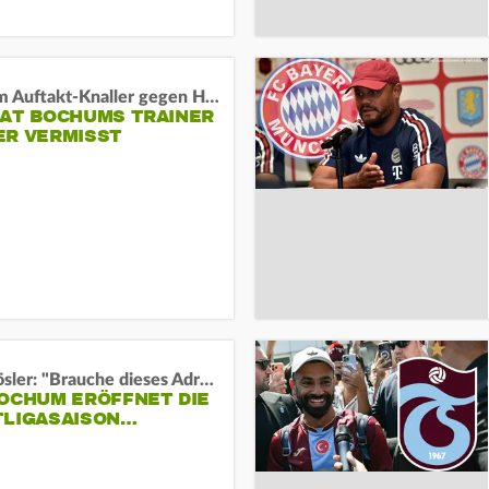
Vor dem Auftakt-Knaller gegen Hertha:
HAT BOCHUMS TRAINER
ER VERMISST
Uwe Rösler: "Brauche dieses Adrenalin"
BOCHUM ERÖFFNET DIE
TLIGASAISON…