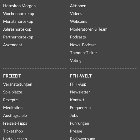
Horoskop Morgen
Aktionen
Wochenhoroskop
Videos
Monatshoroskop
Webcams
Jahreshoroskop
Moderatoren & Team
Partnerhoroskop
Podcasts
Aszendent
News-Podcast
Themen-Ticker
Voting
FREIZEIT
FFH-WELT
Veranstaltungen
FFH-App
Spielplätze
Newsletter
Rezepte
Kontakt
Meditation
Frequenzen
Ausflugsziele
Jobs
Freizeit-Tipps
Führungen
Ticketshop
Presse
Lotto Hessen
Radiowerbung