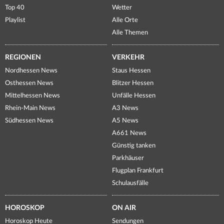
Top 40
Wetter
Playlist
Alle Orte
Alle Themen
REGIONEN
VERKEHR
Nordhessen News
Staus Hessen
Osthessen News
Blitzer Hessen
Mittelhessen News
Unfälle Hessen
Rhein-Main News
A3 News
Südhessen News
A5 News
A661 News
Günstig tanken
Parkhäuser
Flugplan Frankfurt
Schulausfälle
HOROSKOP
ON AIR
Horoskop Heute
Sendungen