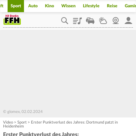
ft
Sport
Auto
Kino
Wissen
Lifestyle
Reise
Gami
Playlist
Staupilot
Wetter
Webcam
Mein
© glomex, 02.02.2024
Video
>
Sport
>
Erster Punktverlust des Jahres: Dortmund patzt in
Heidenheim
Erster Punktverlust des Jahres: