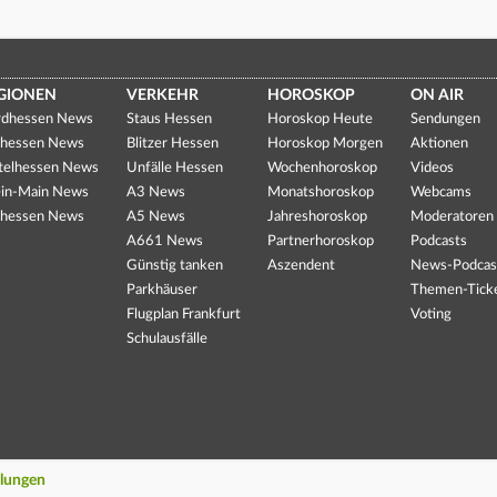
GIONEN
VERKEHR
HOROSKOP
ON AIR
dhessen News
Staus Hessen
Horoskop Heute
Sendungen
hessen News
Blitzer Hessen
Horoskop Morgen
Aktionen
telhessen News
Unfälle Hessen
Wochenhoroskop
Videos
in-Main News
A3 News
Monatshoroskop
Webcams
hessen News
A5 News
Jahreshoroskop
Moderatoren
A661 News
Partnerhoroskop
Podcasts
Günstig tanken
Aszendent
News-Podcas
Parkhäuser
Themen-Tick
Flugplan Frankfurt
Voting
Schulausfälle
llungen