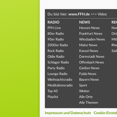
Du bist hier:
www.FFH.de
>>>
Video
RADIO
NEWS
RE
FFH Live
Hessen News
Nor
80er Radio
Frankfurt News
Ost
90er Radio
Wiesbaden News
Mit
2000er Radio
Mainz News
Rhe
Rock Radio
Kassel News
Süd
Oldie Radio
Darmstadt News
Schlager Radio
Offenbach News
Party Radio
Gießen News
Lounge Radio
Fulda News
Weihnachtsradio
Bayern News
Meditationsradio
Sport
Top 40
Wetter
Playlist
Alle Orte
Alle Themen
Impressum und Datenschutz
Cookie-Einste