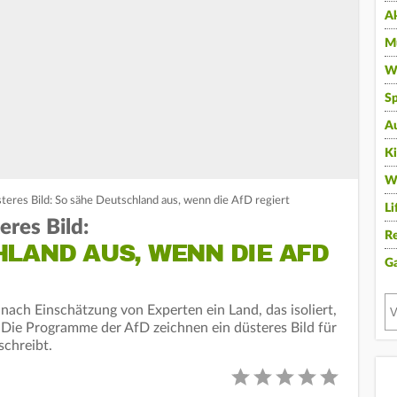
A
Mu
Wi
Sp
A
K
W
teres Bild: So sähe Deutschland aus, wenn die AfD regiert
Li
res Bild:
Re
LAND AUS, WENN DIE AFD
G
nach Einschätzung von Experten ein Land, das isoliert,
. Die Programme der AfD zeichnen ein düsteres Bild für
schreibt.