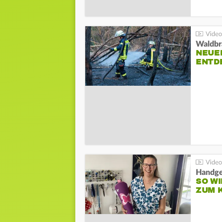
Waldbr
NEUE
ENTD
Handge
SO WI
ZUM 