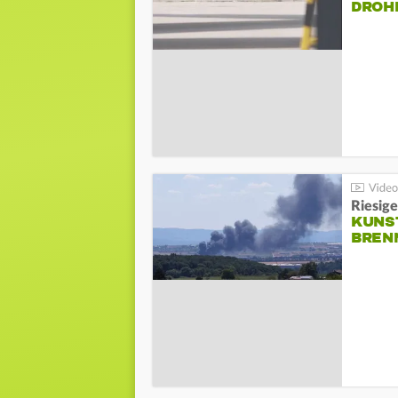
DROH
Riesige
KUNS
BREN