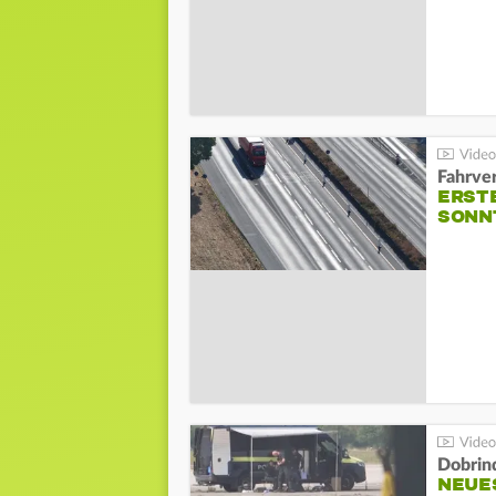
Fahrve
ERST
SONN
Dobrin
NEUE