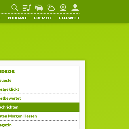
Playlist
Staupilot
Wetter
Webcam
Mein FFH
O
PODCAST
FREIZEIT
FFH-WELT
IDEOS
eueste
stgeklickt
estbewertet
achrichten
uten Morgen Hessen
agazin