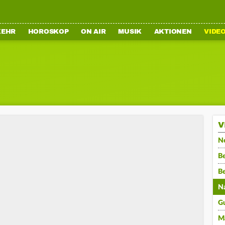
KEHR
HOROSKOP
ON AIR
MUSIK
AKTIONEN
VIDE
V
N
Be
B
N
G
M