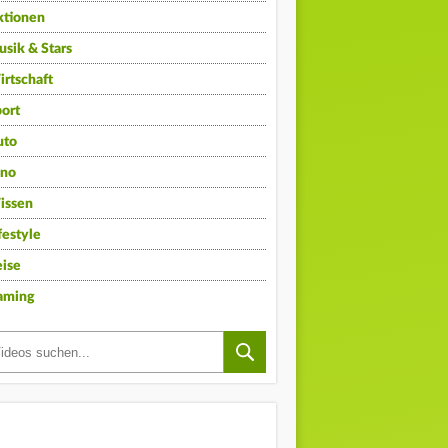
ktionen
sik & Stars
rtschaft
ort
uto
ino
issen
festyle
ise
aming