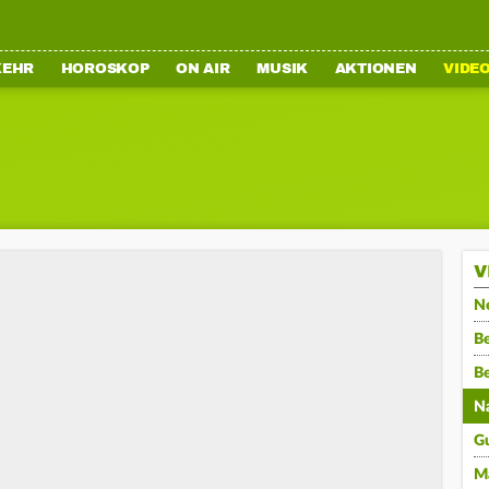
KEHR
HOROSKOP
ON AIR
MUSIK
AKTIONEN
VIDE
V
N
Be
B
N
G
M