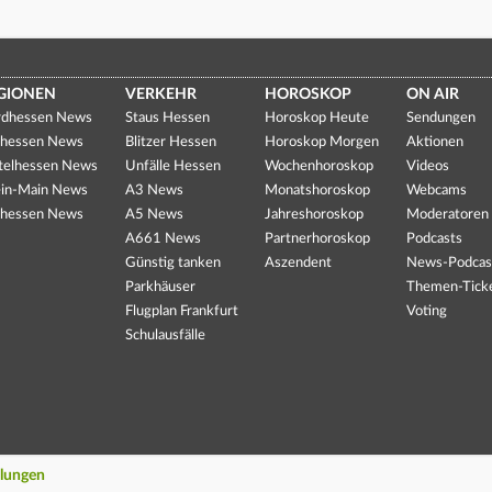
GIONEN
VERKEHR
HOROSKOP
ON AIR
dhessen News
Staus Hessen
Horoskop Heute
Sendungen
hessen News
Blitzer Hessen
Horoskop Morgen
Aktionen
telhessen News
Unfälle Hessen
Wochenhoroskop
Videos
in-Main News
A3 News
Monatshoroskop
Webcams
hessen News
A5 News
Jahreshoroskop
Moderatoren
A661 News
Partnerhoroskop
Podcasts
Günstig tanken
Aszendent
News-Podcas
Parkhäuser
Themen-Tick
Flugplan Frankfurt
Voting
Schulausfälle
llungen