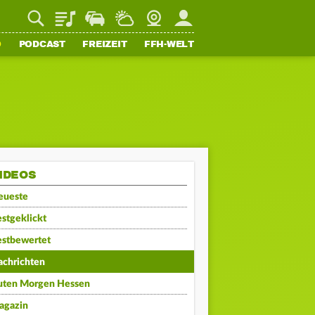
Playlist
Staupilot
Wetter
Webcam
Mein FFH
O
PODCAST
FREIZEIT
FFH-WELT
IDEOS
eueste
stgeklickt
estbewertet
achrichten
uten Morgen Hessen
agazin