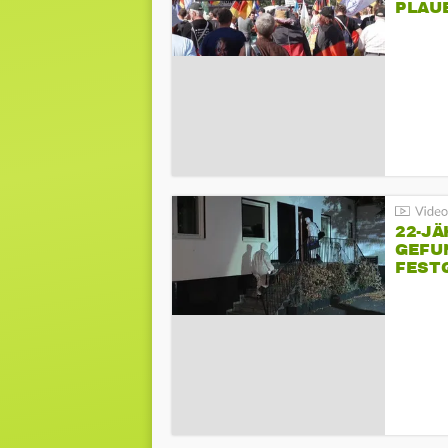
PLAU
GEGE
22-JÄ
GEFU
FEST