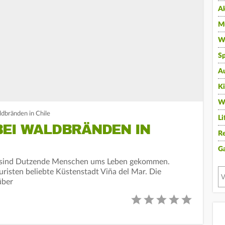
A
Mu
Wi
Sp
A
K
W
dbränden in Chile
Li
BEI WALDBRÄNDEN IN
Re
G
e sind Dutzende Menschen ums Leben gekommen.
uristen beliebte Küstenstadt Viña del Mar. Die
über