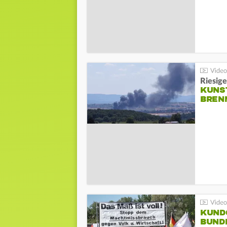
Riesige
KUNS
BREN
KUND
BUND