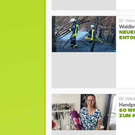
Waldbr
NEUE
ENTD
Handge
SO WI
ZUM 