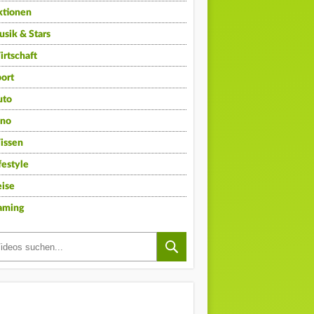
ktionen
sik & Stars
rtschaft
ort
uto
ino
issen
festyle
ise
aming