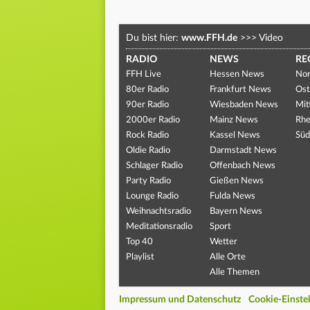
Du bist hier:
www.FFH.de
>>>
Video
RADIO
NEWS
RE
FFH Live
Hessen News
Nor
80er Radio
Frankfurt News
Ost
90er Radio
Wiesbaden News
Mit
2000er Radio
Mainz News
Rhe
Rock Radio
Kassel News
Süd
Oldie Radio
Darmstadt News
Schlager Radio
Offenbach News
Party Radio
Gießen News
Lounge Radio
Fulda News
Weihnachtsradio
Bayern News
Meditationsradio
Sport
Top 40
Wetter
Playlist
Alle Orte
Alle Themen
Impressum und Datenschutz
Cookie-Einste