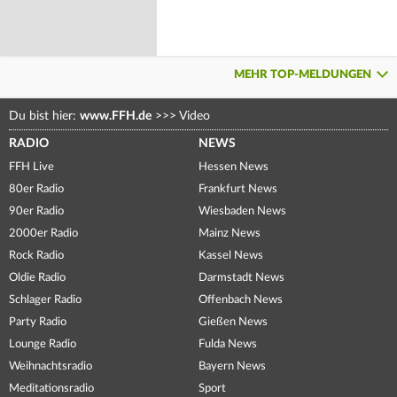
MEHR TOP-MELDUNGEN
Du bist hier:
www.FFH.de
>>>
Video
RADIO
NEWS
FFH Live
Hessen News
80er Radio
Frankfurt News
90er Radio
Wiesbaden News
2000er Radio
Mainz News
Rock Radio
Kassel News
Oldie Radio
Darmstadt News
Schlager Radio
Offenbach News
Party Radio
Gießen News
Lounge Radio
Fulda News
Weihnachtsradio
Bayern News
Meditationsradio
Sport