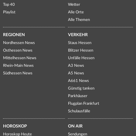
Top 40
Wetter
Playlist
Alle Orte
Alle Themen
REGIONEN
VERKEHR
Nordhessen News
Staus Hessen
Osthessen News
Blitzer Hessen
Mittelhessen News
Unfälle Hessen
Rhein-Main News
A3 News
Südhessen News
A5 News
A661 News
Günstig tanken
Parkhäuser
Flugplan Frankfurt
Schulausfälle
HOROSKOP
ON AIR
Horoskop Heute
Sendungen