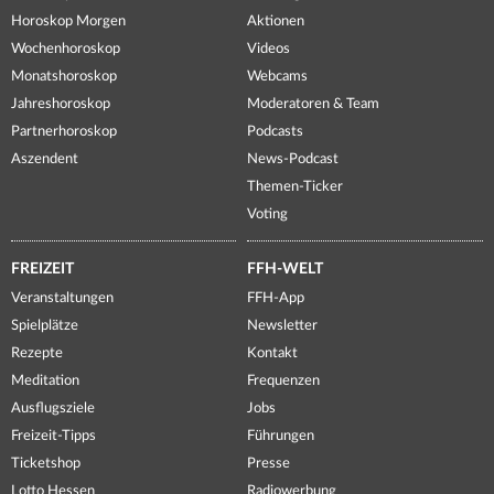
Horoskop Morgen
Aktionen
Wochenhoroskop
Videos
Monatshoroskop
Webcams
Jahreshoroskop
Moderatoren & Team
Partnerhoroskop
Podcasts
Aszendent
News-Podcast
Themen-Ticker
Voting
FREIZEIT
FFH-WELT
Veranstaltungen
FFH-App
Spielplätze
Newsletter
Rezepte
Kontakt
Meditation
Frequenzen
Ausflugsziele
Jobs
Freizeit-Tipps
Führungen
Ticketshop
Presse
Lotto Hessen
Radiowerbung