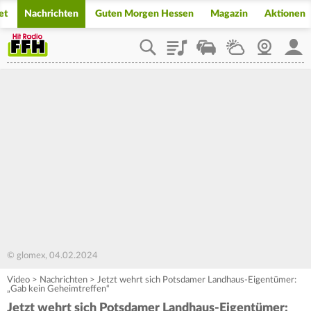
et
Nachrichten
Guten Morgen Hessen
Magazin
Aktionen
Playlist
Staupilot
Wetter
Webcam
Mein
© glomex, 04.02.2024
Video
>
Nachrichten
>
Jetzt wehrt sich Potsdamer Landhaus-Eigentümer:
„Gab kein Geheimtreffen“
Jetzt wehrt sich Potsdamer Landhaus-Eigentümer: