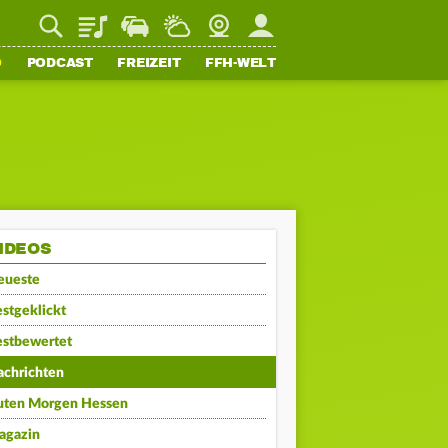
Playlist
Staupilot
Wetter
Webcam
Mein FFH
O
PODCAST
FREIZEIT
FFH-WELT
IDEOS
eueste
stgeklickt
estbewertet
achrichten
uten Morgen Hessen
agazin