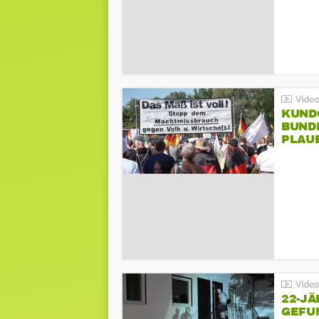
KUND
BUND
PLAU
GEGE
22-JÄ
GEFU