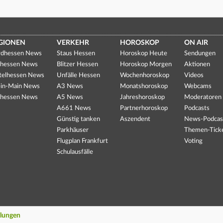
GIONEN
VERKEHR
HOROSKOP
ON AIR
dhessen News
Staus Hessen
Horoskop Heute
Sendungen
hessen News
Blitzer Hessen
Horoskop Morgen
Aktionen
telhessen News
Unfälle Hessen
Wochenhoroskop
Videos
in-Main News
A3 News
Monatshoroskop
Webcams
hessen News
A5 News
Jahreshoroskop
Moderatoren
A661 News
Partnerhoroskop
Podcasts
Günstig tanken
Aszendent
News-Podcas
Parkhäuser
Themen-Tick
Flugplan Frankfurt
Voting
Schulausfälle
llungen