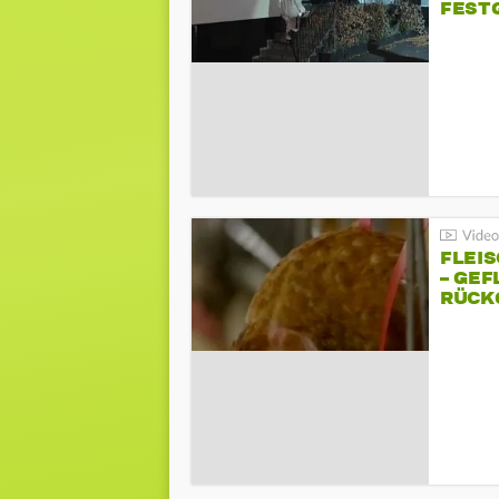
FEST
FLEI
– GEF
ÜCKG