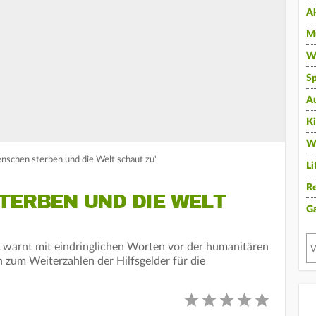
A
Mu
Wi
Sp
A
K
W
enschen sterben und die Welt schaut zu"
Li
Re
TERBEN UND DIE WELT
G
warnt mit eindringlichen Worten vor der humanitären
n zum Weiterzahlen der Hilfsgelder für die