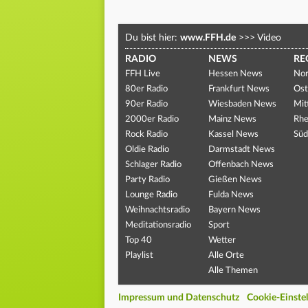
Du bist hier:
www.FFH.de
>>>
Video
RADIO
NEWS
RE
FFH Live
Hessen News
Nor
80er Radio
Frankfurt News
Ost
90er Radio
Wiesbaden News
Mit
2000er Radio
Mainz News
Rhe
Rock Radio
Kassel News
Süd
Oldie Radio
Darmstadt News
Schlager Radio
Offenbach News
Party Radio
Gießen News
Lounge Radio
Fulda News
Weihnachtsradio
Bayern News
Meditationsradio
Sport
Top 40
Wetter
Playlist
Alle Orte
Alle Themen
Impressum und Datenschutz
Cookie-Einste