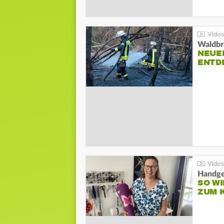
Waldbr
NEUE
ENTD
Handge
SO WI
ZUM 