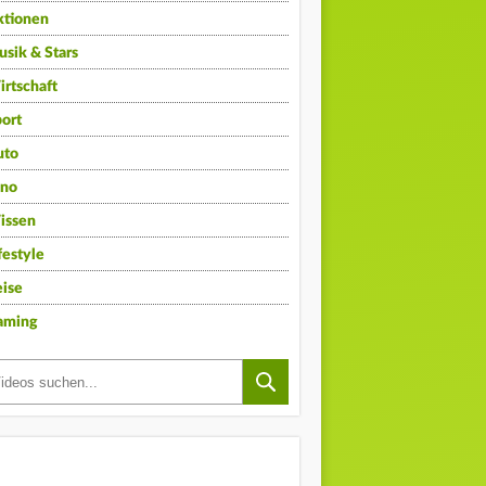
ktionen
sik & Stars
rtschaft
ort
uto
ino
issen
festyle
ise
aming