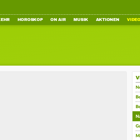
KEHR
HOROSKOP
ON AIR
MUSIK
AKTIONEN
VIDE
V
N
Be
B
N
G
M