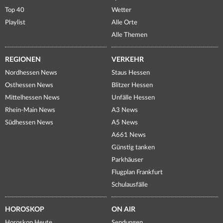
Top 40
Wetter
Playlist
Alle Orte
Alle Themen
REGIONEN
VERKEHR
Nordhessen News
Staus Hessen
Osthessen News
Blitzer Hessen
Mittelhessen News
Unfälle Hessen
Rhein-Main News
A3 News
Südhessen News
A5 News
A661 News
Günstig tanken
Parkhäuser
Flugplan Frankfurt
Schulausfälle
HOROSKOP
ON AIR
Horoskop Heute
Sendungen