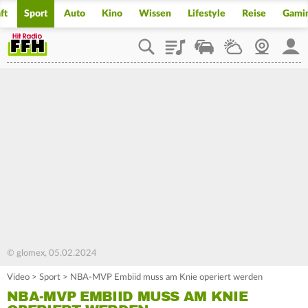
ft
Sport
Auto
Kino
Wissen
Lifestyle
Reise
Gami
Playlist
Staupilot
Wetter
Webcam
Mein
© glomex, 05.02.2024
Video
>
Sport
>
NBA-MVP Embiid muss am Knie operiert werden
NBA-MVP EMBIID MUSS AM KNIE