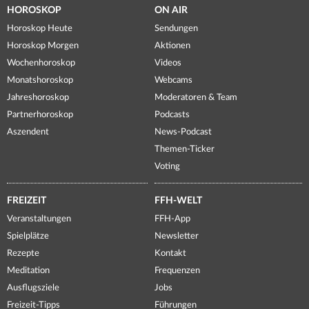
HOROSKOP
ON AIR
Horoskop Heute
Sendungen
Horoskop Morgen
Aktionen
Wochenhoroskop
Videos
Monatshoroskop
Webcams
Jahreshoroskop
Moderatoren & Team
Partnerhoroskop
Podcasts
Aszendent
News-Podcast
Themen-Ticker
Voting
FREIZEIT
FFH-WELT
Veranstaltungen
FFH-App
Spielplätze
Newsletter
Rezepte
Kontakt
Meditation
Frequenzen
Ausflugsziele
Jobs
Freizeit-Tipps
Führungen