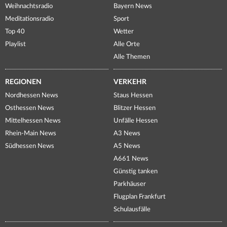
Weihnachtsradio
Bayern News
Meditationsradio
Sport
Top 40
Wetter
Playlist
Alle Orte
Alle Themen
REGIONEN
VERKEHR
Nordhessen News
Staus Hessen
Osthessen News
Blitzer Hessen
Mittelhessen News
Unfälle Hessen
Rhein-Main News
A3 News
Südhessen News
A5 News
A661 News
Günstig tanken
Parkhäuser
Flugplan Frankfurt
Schulausfälle