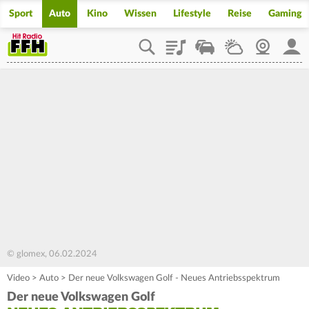
Sport
Auto
Kino
Wissen
Lifestyle
Reise
Gaming
Playlist
Staupilot
Wetter
Webcam
Mein
© glomex, 06.02.2024
Video
>
Auto
>
Der neue Volkswagen Golf - Neues Antriebsspektrum
Der neue Volkswagen Golf