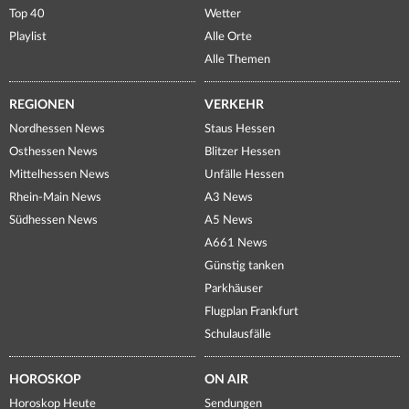
Top 40
Wetter
Playlist
Alle Orte
Alle Themen
REGIONEN
VERKEHR
Nordhessen News
Staus Hessen
Osthessen News
Blitzer Hessen
Mittelhessen News
Unfälle Hessen
Rhein-Main News
A3 News
Südhessen News
A5 News
A661 News
Günstig tanken
Parkhäuser
Flugplan Frankfurt
Schulausfälle
HOROSKOP
ON AIR
Horoskop Heute
Sendungen