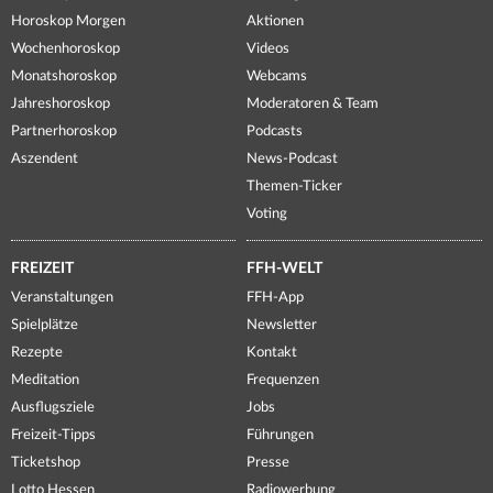
Horoskop Morgen
Aktionen
Wochenhoroskop
Videos
Monatshoroskop
Webcams
Jahreshoroskop
Moderatoren & Team
Partnerhoroskop
Podcasts
Aszendent
News-Podcast
Themen-Ticker
Voting
FREIZEIT
FFH-WELT
Veranstaltungen
FFH-App
Spielplätze
Newsletter
Rezepte
Kontakt
Meditation
Frequenzen
Ausflugsziele
Jobs
Freizeit-Tipps
Führungen
Ticketshop
Presse
Lotto Hessen
Radiowerbung