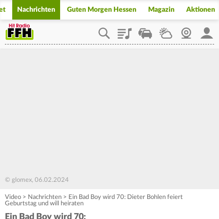
et
Nachrichten
Guten Morgen Hessen
Magazin
Aktionen
Playlist
Staupilot
Wetter
Webcam
Mein
© glomex, 06.02.2024
Video
>
Nachrichten
>
Ein Bad Boy wird 70: Dieter Bohlen feiert
Geburtstag und will heiraten
Ein Bad Boy wird 70: