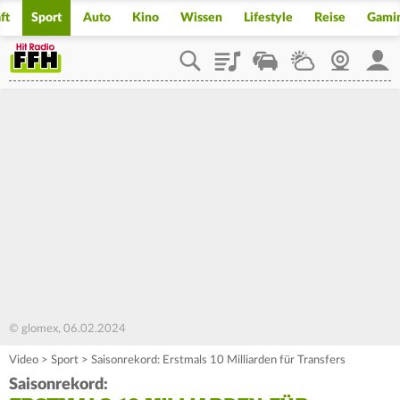
ft
Sport
Auto
Kino
Wissen
Lifestyle
Reise
Gami
Playlist
Staupilot
Wetter
Webcam
Mein
© glomex, 06.02.2024
Video
>
Sport
>
Saisonrekord: Erstmals 10 Milliarden für Transfers
Saisonrekord: