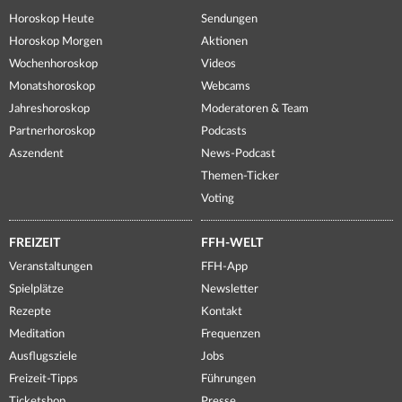
Horoskop Heute
Sendungen
Horoskop Morgen
Aktionen
Wochenhoroskop
Videos
Monatshoroskop
Webcams
Jahreshoroskop
Moderatoren & Team
Partnerhoroskop
Podcasts
Aszendent
News-Podcast
Themen-Ticker
Voting
FREIZEIT
FFH-WELT
Veranstaltungen
FFH-App
Spielplätze
Newsletter
Rezepte
Kontakt
Meditation
Frequenzen
Ausflugsziele
Jobs
Freizeit-Tipps
Führungen
Ticketshop
Presse