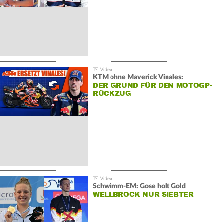
KTM ohne Maverick Vinales:
DER GRUND FÜR DEN MOTOGP-
RÜCKZUG
Schwimm-EM: Gose holt Gold
WELLBROCK NUR SIEBTER