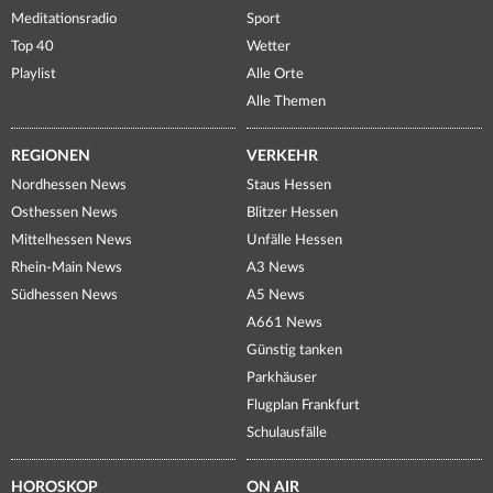
Meditationsradio
Sport
Top 40
Wetter
Playlist
Alle Orte
Alle Themen
REGIONEN
VERKEHR
Nordhessen News
Staus Hessen
Osthessen News
Blitzer Hessen
Mittelhessen News
Unfälle Hessen
Rhein-Main News
A3 News
Südhessen News
A5 News
A661 News
Günstig tanken
Parkhäuser
Flugplan Frankfurt
Schulausfälle
HOROSKOP
ON AIR